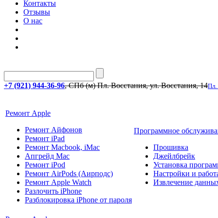
Контакты
Отзывы
О нас
+7 (921) 944-36-96
, СПб (м) Пл. Восстания, ул. Восстания, 14
Пл.
Ремонт Apple
Ремонт Айфонов
Программное обслужива
Ремонт iPad
Ремонт Macbook, iMac
Прошивка
Апгрейд Mac
Джейлбрейк
Ремонт iPod
Установка програм
Ремонт AirPods (Аирподс)
Настройки и работа
Ремонт Apple Watch
Извлечение данны
Разлочить iPhone
Разблокировка iPhone от пароля