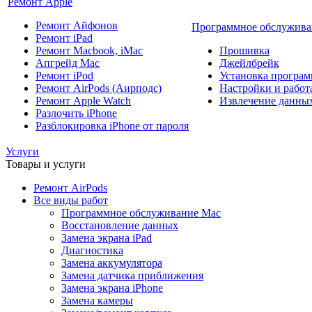
Ремонт Apple
Ремонт Айфонов
Программное обслужива
Ремонт iPad
Ремонт Macbook, iMac
Прошивка
Апгрейд Mac
Джейлбрейк
Ремонт iPod
Установка програм
Ремонт AirPods (Аирподс)
Настройки и работа
Ремонт Apple Watch
Извлечение данны
Разлочить iPhone
Разблокировка iPhone от пароля
Услуги
Товары и услуги
Ремонт AirPods
Все виды работ
Программное обслуживание Mac
Восстановление данных
Замена экрана iPad
Диагностика
Замена аккумулятора
Замена датчика приближения
Замена экрана iPhone
Замена камеры