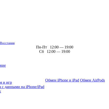
 Восстания
Пн-Пт 12:00 — 19:00
Сб 12:00 — 19:00
ние
Обмен iPhone и iPad
Обмен AirPods
м и игр
 с данными на iPhone/iPad
х