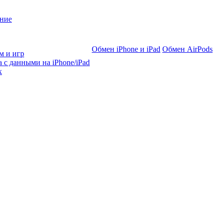
ние
Обмен iPhone и iPad
Обмен AirPods
м и игр
 с данными на iPhone/iPad
х