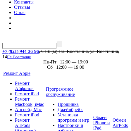
Контакты
Отзывы
О нас
+7 (921) 944-36-96
, СПб (м) Пл. Восстания, ул. Восстания,
14
Пл. Восстания
Пн-Пт 12:00 — 19:00
Сб 12:00 — 19:00
Ремонт Apple
Ремонт
Айфонов
Программное
Ремонт iPad
обслуживание
Ремонт
Macbook, iMac
Прошивка
Апгрейд Mac
Джейлбрейк
Ремонт iPod
Установка
Обмен
Ремонт
программ и игр
Обмен
iPhone и
AirPods
Настройки и
AirPods
iPad
(Аирподс)
работа с