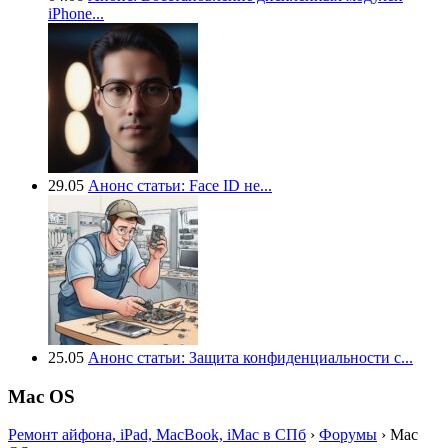
iPhone...
29.05
Анонс статьи: Face ID не...
25.05
Анонс статьи: Защита конфиденциальности с...
Mac OS
Ремонт айфона, iPad, MacBook, iMac в СПб
›
Форумы
›
Mac