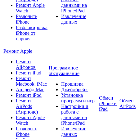
Ремонт Apple
данными на
Watch
iPhone/iPad
Разлочить
Извлечение
iPhone
данных
Разблокировка
iPhone от
пароля
Ремонт Apple
Ремонт
Айфонов
Программное
Ремонт iPad
обслуживание
Ремонт
Macbook, iMac
Прошивка
Апгрейд Mac
Джейлбрейк
Ремонт iPod
Установка
Обмен
Ремонт
программ и игр
Обмен
iPhone и
AirPods
Настройки и
AirPods
iPad
(Аирподс)
работа с
Ремонт Apple
данными на
Watch
iPhone/iPad
Разлочить
Извлечение
iPhone
данных