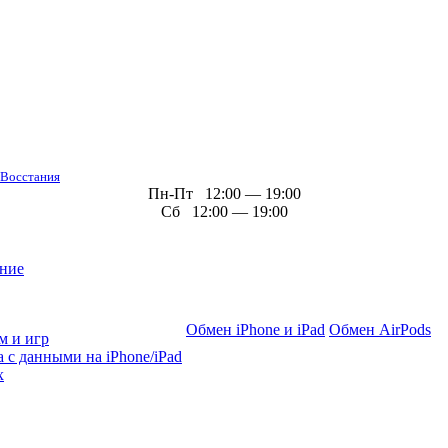
 Восстания
Пн-Пт 12:00 — 19:00
Сб 12:00 — 19:00
ние
Обмен iPhone и iPad
Обмен AirPods
м и игр
 с данными на iPhone/iPad
х