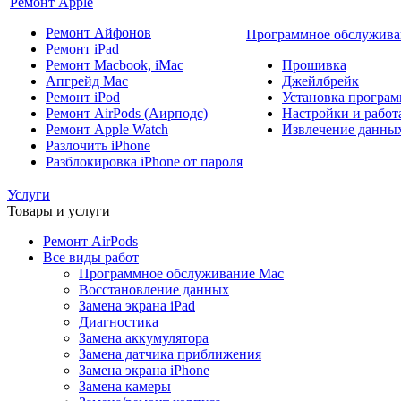
Ремонт Apple
Ремонт Айфонов
Программное обслужива
Ремонт iPad
Ремонт Macbook, iMac
Прошивка
Апгрейд Mac
Джейлбрейк
Ремонт iPod
Установка програм
Ремонт AirPods (Аирподс)
Настройки и работа
Ремонт Apple Watch
Извлечение данны
Разлочить iPhone
Разблокировка iPhone от пароля
Услуги
Товары и услуги
Ремонт AirPods
Все виды работ
Программное обслуживание Mac
Восстановление данных
Замена экрана iPad
Диагностика
Замена аккумулятора
Замена датчика приближения
Замена экрана iPhone
Замена камеры