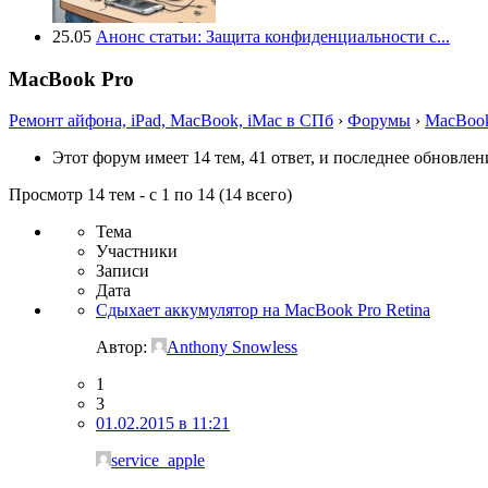
25.05
Анонс статьи: Защита конфиденциальности с...
MacBook Pro
Ремонт айфона, iPad, MacBook, iMac в СПб
›
Форумы
›
MacBook
Этот форум имеет 14 тем, 41 ответ, и последнее обновле
Просмотр 14 тем - с 1 по 14 (14 всего)
Тема
Участники
Записи
Дата
Сдыхает аккумулятор на MacBook Pro Retina
Автор:
Anthony Snowless
1
3
01.02.2015 в 11:21
service_apple