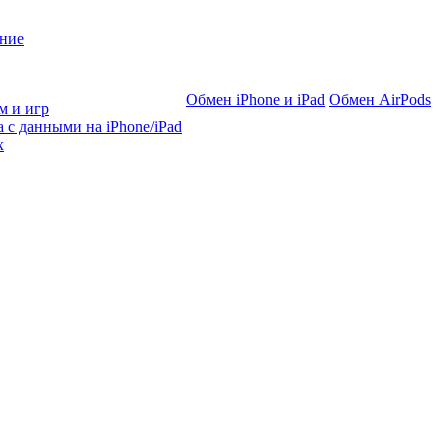
ние
Обмен iPhone и iPad
Обмен AirPods
м и игр
 с данными на iPhone/iPad
х