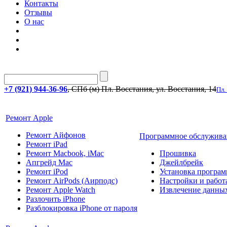
Контакты
Отзывы
О нас
+7 (921) 944-36-96
, СПб (м) Пл. Восстания, ул. Восстания, 14
Пл.
Ремонт Apple
Ремонт Айфонов
Программное обслужива
Ремонт iPad
Ремонт Macbook, iMac
Прошивка
Апгрейд Mac
Джейлбрейк
Ремонт iPod
Установка програм
Ремонт AirPods (Аирподс)
Настройки и работа
Ремонт Apple Watch
Извлечение данны
Разлочить iPhone
Разблокировка iPhone от пароля