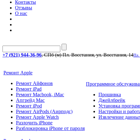
Контакты
Отзывы
О нас
+7 (921) 944-36-96
, СПб (м) Пл. Восстания, ул. Восстания, 14
Пл.
Ремонт Apple
Ремонт Айфонов
Программное обслужива
Ремонт iPad
Ремонт Macbook, iMac
Прошивка
Апгрейд Mac
Джейлбрейк
Ремонт iPod
Установка програм
Ремонт AirPods (Аирподс)
Настройки и работа
Ремонт Apple Watch
Извлечение данны
Разлочить iPhone
Разблокировка iPhone от пароля