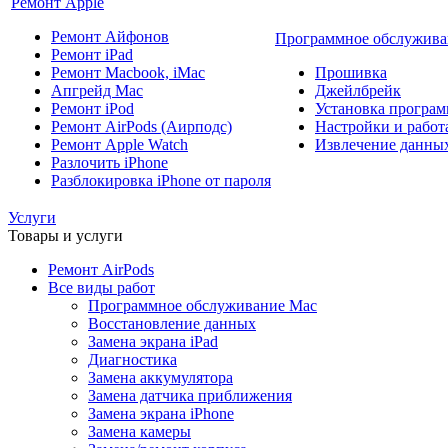
Ремонт Apple
Ремонт Айфонов
Программное обслужива
Ремонт iPad
Ремонт Macbook, iMac
Прошивка
Апгрейд Mac
Джейлбрейк
Ремонт iPod
Установка програм
Ремонт AirPods (Аирподс)
Настройки и работа
Ремонт Apple Watch
Извлечение данны
Разлочить iPhone
Разблокировка iPhone от пароля
Услуги
Товары и услуги
Ремонт AirPods
Все виды работ
Программное обслуживание Mac
Восстановление данных
Замена экрана iPad
Диагностика
Замена аккумулятора
Замена датчика приближения
Замена экрана iPhone
Замена камеры