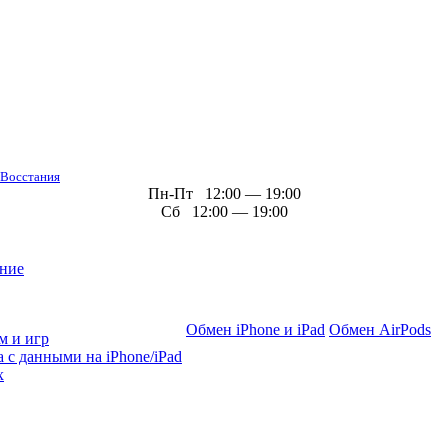
 Восстания
Пн-Пт 12:00 — 19:00
Сб 12:00 — 19:00
ние
Обмен iPhone и iPad
Обмен AirPods
м и игр
 с данными на iPhone/iPad
х