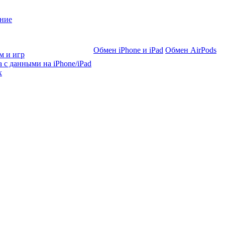
ние
Обмен iPhone и iPad
Обмен AirPods
м и игр
 с данными на iPhone/iPad
х