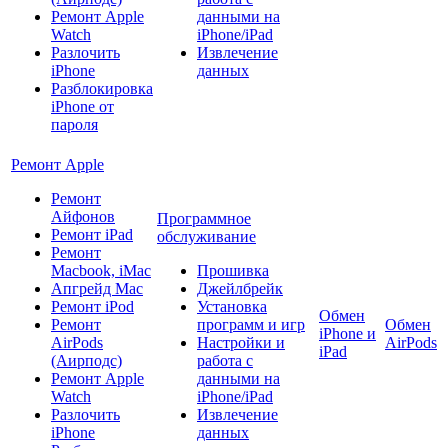
Ремонт Apple
данными на
Watch
iPhone/iPad
Разлочить
Извлечение
iPhone
данных
Разблокировка
iPhone от
пароля
Ремонт Apple
Ремонт
Айфонов
Программное
Ремонт iPad
обслуживание
Ремонт
Macbook, iMac
Прошивка
Апгрейд Mac
Джейлбрейк
Ремонт iPod
Установка
Обмен
Ремонт
программ и игр
Обмен
iPhone и
AirPods
Настройки и
AirPods
iPad
(Аирподс)
работа с
Ремонт Apple
данными на
Watch
iPhone/iPad
Разлочить
Извлечение
iPhone
данных