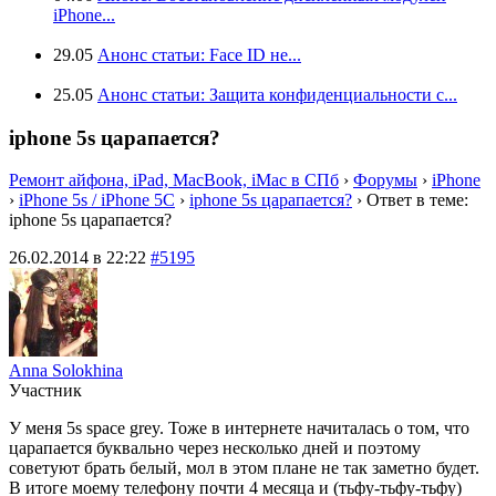
iPhone...
29.05
Анонс статьи: Face ID не...
25.05
Анонс статьи: Защита конфиденциальности с...
iphone 5s царапается?
Ремонт айфона, iPad, MacBook, iMac в СПб
›
Форумы
›
iPhone
›
iPhone 5s / iPhone 5C
›
iphone 5s царапается?
›
Ответ в теме:
iphone 5s царапается?
26.02.2014 в 22:22
#5195
Anna Solokhina
Участник
У меня 5s space grey. Тоже в интернете начиталась о том, что
царапается буквально через несколько дней и поэтому
советуют брать белый, мол в этом плане не так заметно будет.
В итоге моему телефону почти 4 месяца и (тьфу-тьфу-тьфу)