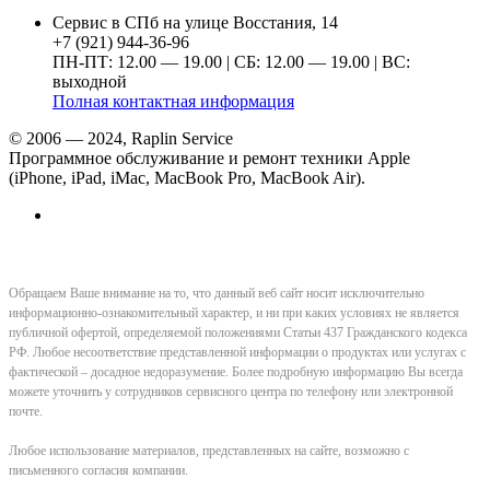
Сервис в СПб на улице Восстания, 14
+7 (921) 944-36-96
ПН-ПТ: 12.00 — 19.00 | СБ: 12.00 — 19.00 | ВС:
выходной
Полная контактная информация
© 2006 — 2024, Raplin Service
Программное обслуживание и ремонт техники Apple
(iPhone, iPad, iMac, MacBook Pro, MacBook Air).
Обращаем Ваше внимание на то, что данный веб сайт носит исключительно
информационно-ознакомительный характер, и ни при каких условиях не является
публичной офертой, определяемой положениями Статьи 437 Гражданского кодекса
РФ. Любое несоответствие представленной информации о продуктах или услугах с
фактической – досадное недоразумение. Более подробную информацию Вы всегда
можете уточнить у сотрудников сервисного центра по телефону или электронной
почте.
Любое использование материалов, представленных на сайте, возможно с
письменного согласия компании.