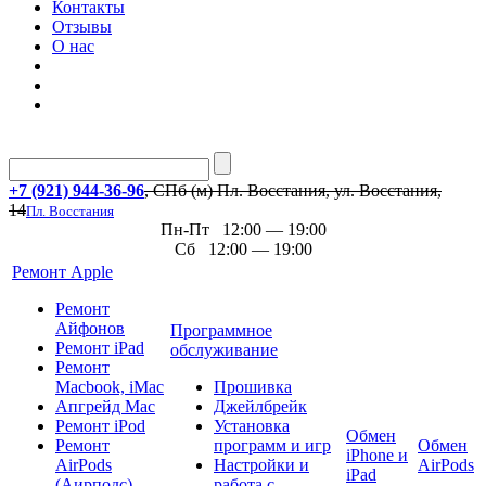
Контакты
Отзывы
О нас
+7 (921) 944-36-96
, СПб (м) Пл. Восстания, ул. Восстания,
14
Пл. Восстания
Пн-Пт 12:00 — 19:00
Сб 12:00 — 19:00
Ремонт Apple
Ремонт
Айфонов
Программное
Ремонт iPad
обслуживание
Ремонт
Macbook, iMac
Прошивка
Апгрейд Mac
Джейлбрейк
Ремонт iPod
Установка
Обмен
Ремонт
программ и игр
Обмен
iPhone и
AirPods
Настройки и
AirPods
iPad
(Аирподс)
работа с