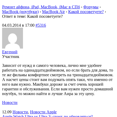
Ремонт айфона, iPad, MacBook, iMac в СПб
›
Форумы
›
MacBook (ноутбуки)
›
MacBook Air
›
Какой посоветуете?
›
Ответ в теме: Какой посоветуете?
04.03.2014 в 17:00
#5316
Евгений
Участник
Зависит от нужд и самого человека, лично мне удобнее
работать на одинадцатидюймовом, но если брать для дома, то
те же фильмы комфортнее смотреть на тринадцатидюймовом.
А насчет цены стоит вам подумать опять таки, что именно от
него вам нужно. Макбуки дороже за счет очень хорошей
гарантии и обслуживания. Если вам нужен просто домашний
ноутбук, то можно найти и лучше Аира за эту цену.
Новости
12.09
Новости
,
Новости Apple
Apple Watch Ultra vs Ultra 3: стоит ли обновляться?