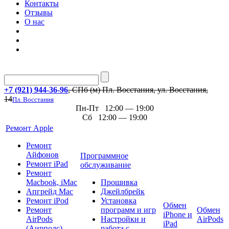
Контакты
Отзывы
О нас
+7 (921) 944-36-96
, СПб (м) Пл. Восстания, ул. Восстания,
14
Пл. Восстания
Пн-Пт 12:00 — 19:00
Сб 12:00 — 19:00
Ремонт Apple
Ремонт
Айфонов
Программное
Ремонт iPad
обслуживание
Ремонт
Macbook, iMac
Прошивка
Апгрейд Mac
Джейлбрейк
Ремонт iPod
Установка
Обмен
Ремонт
программ и игр
Обмен
iPhone и
AirPods
Настройки и
AirPods
iPad
(Аирподс)
работа с