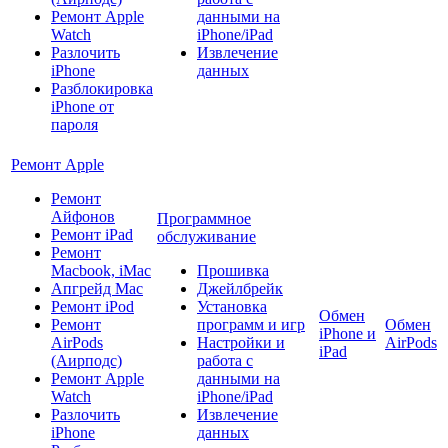
Ремонт Apple
данными на
Watch
iPhone/iPad
Разлочить
Извлечение
iPhone
данных
Разблокировка
iPhone от
пароля
Ремонт Apple
Ремонт
Айфонов
Программное
Ремонт iPad
обслуживание
Ремонт
Macbook, iMac
Прошивка
Апгрейд Mac
Джейлбрейк
Ремонт iPod
Установка
Обмен
Ремонт
программ и игр
Обмен
iPhone и
AirPods
Настройки и
AirPods
iPad
(Аирподс)
работа с
Ремонт Apple
данными на
Watch
iPhone/iPad
Разлочить
Извлечение
iPhone
данных