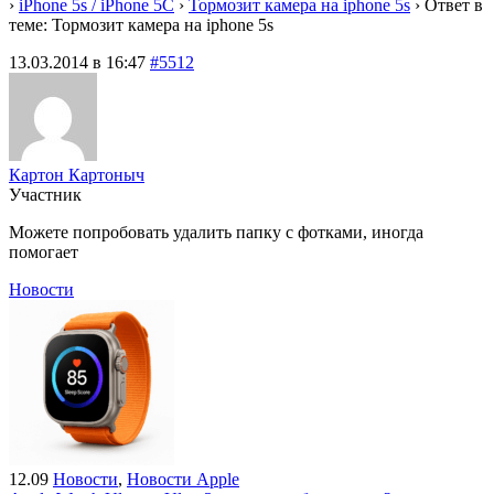
›
iPhone 5s / iPhone 5C
›
Тормозит камера на iphone 5s
›
Ответ в
теме: Тормозит камера на iphone 5s
13.03.2014 в 16:47
#5512
Картон Картоныч
Участник
Можете попробовать удалить папку с фотками, иногда
помогает
Новости
12.09
Новости
,
Новости Apple