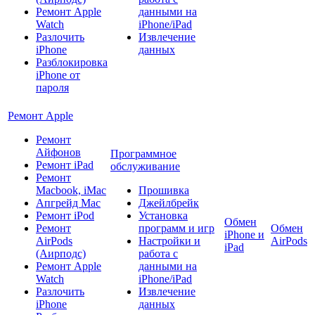
Ремонт Apple
данными на
Watch
iPhone/iPad
Разлочить
Извлечение
iPhone
данных
Разблокировка
iPhone от
пароля
Ремонт Apple
Ремонт
Айфонов
Программное
Ремонт iPad
обслуживание
Ремонт
Macbook, iMac
Прошивка
Апгрейд Mac
Джейлбрейк
Ремонт iPod
Установка
Обмен
Ремонт
программ и игр
Обмен
iPhone и
AirPods
Настройки и
AirPods
iPad
(Аирподс)
работа с
Ремонт Apple
данными на
Watch
iPhone/iPad
Разлочить
Извлечение
iPhone
данных