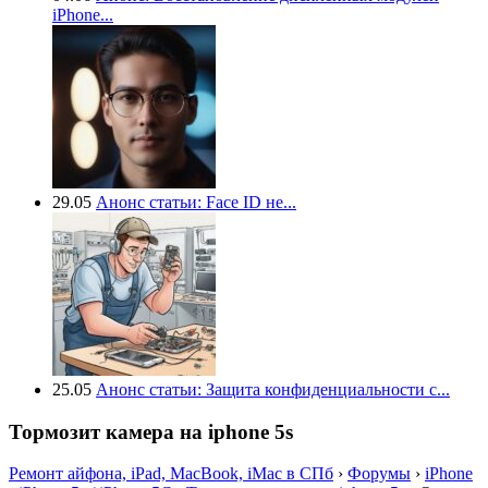
iPhone...
29.05
Анонс статьи: Face ID не...
25.05
Анонс статьи: Защита конфиденциальности с...
Тормозит камера на iphone 5s
Ремонт айфона, iPad, MacBook, iMac в СПб
›
Форумы
›
iPhone