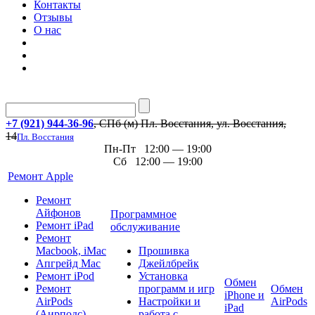
Контакты
Отзывы
О нас
+7 (921) 944-36-96
, СПб (м) Пл. Восстания, ул. Восстания,
14
Пл. Восстания
Пн-Пт 12:00 — 19:00
Сб 12:00 — 19:00
Ремонт Apple
Ремонт
Айфонов
Программное
Ремонт iPad
обслуживание
Ремонт
Macbook, iMac
Прошивка
Апгрейд Mac
Джейлбрейк
Ремонт iPod
Установка
Обмен
Ремонт
программ и игр
Обмен
iPhone и
AirPods
Настройки и
AirPods
iPad
(Аирподс)
работа с