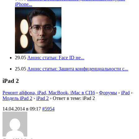
iPhone...
29.05
Анонс статьи: Face ID не...
25.05
Анонс статьи: Защита конфиденциальности с...
iPad 2
Ремонт айфона, iPad, MacBook, iMac в СПб
›
Форумы
›
iPad
›
Модель iPad 2
›
iPad 2
›
Ответ в теме: iPad 2
14.04.2014 в 09:17
#5954