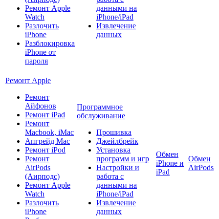
Ремонт Apple
данными на
Watch
iPhone/iPad
Разлочить
Извлечение
iPhone
данных
Разблокировка
iPhone от
пароля
Ремонт Apple
Ремонт
Айфонов
Программное
Ремонт iPad
обслуживание
Ремонт
Macbook, iMac
Прошивка
Апгрейд Mac
Джейлбрейк
Ремонт iPod
Установка
Обмен
Ремонт
программ и игр
Обмен
iPhone и
AirPods
Настройки и
AirPods
iPad
(Аирподс)
работа с
Ремонт Apple
данными на
Watch
iPhone/iPad
Разлочить
Извлечение
iPhone
данных