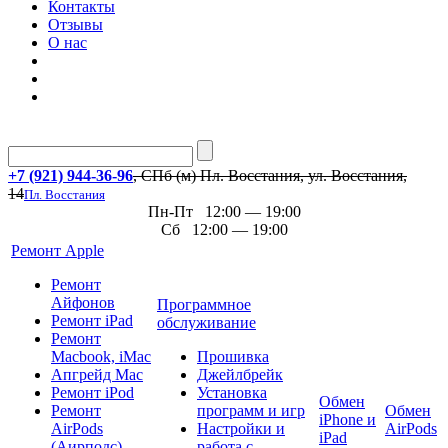
Контакты
Отзывы
О нас
+7 (921) 944-36-96
, СПб (м) Пл. Восстания, ул. Восстания,
14
Пл. Восстания
Пн-Пт 12:00 — 19:00
Сб 12:00 — 19:00
Ремонт Apple
Ремонт
Айфонов
Программное
Ремонт iPad
обслуживание
Ремонт
Macbook, iMac
Прошивка
Апгрейд Mac
Джейлбрейк
Ремонт iPod
Установка
Обмен
Ремонт
программ и игр
Обмен
iPhone и
AirPods
Настройки и
AirPods
iPad
(Аирподс)
работа с