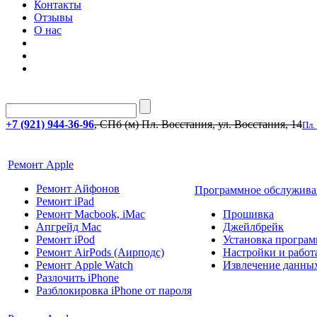
Контакты
Отзывы
О нас
+7 (921) 944-36-96
, СПб (м) Пл. Восстания, ул. Восстания, 14
Пл.
Ремонт Apple
Ремонт Айфонов
Программное обслужива
Ремонт iPad
Ремонт Macbook, iMac
Прошивка
Апгрейд Mac
Джейлбрейк
Ремонт iPod
Установка програм
Ремонт AirPods (Аирподс)
Настройки и работа
Ремонт Apple Watch
Извлечение данны
Разлочить iPhone
Разблокировка iPhone от пароля