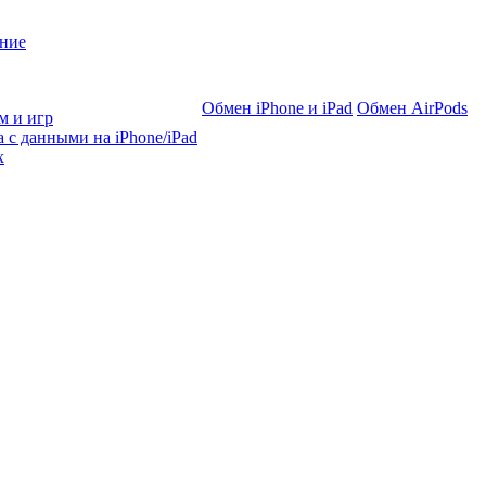
ние
Обмен iPhone и iPad
Обмен AirPods
м и игр
 с данными на iPhone/iPad
х