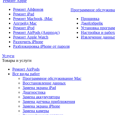
Ремонт Apple
Ремонт Айфонов
Программное обслужива
Ремонт iPad
Ремонт Macbook, iMac
Прошивка
Апгрейд Mac
Джейлбрейк
Ремонт iPod
Установка програм
Ремонт AirPods (Аирподс)
Настройки и работа
Ремонт Apple Watch
Извлечение данны
Разлочить iPhone
Разблокировка iPhone от пароля
Услуги
Товары и услуги
Ремонт AirPods
Все виды работ
Программное обслуживание Mac
Восстановление данных
Замена экрана iPad
Диагностика
Замена аккумулятора
Замена датчика приближения
Замена экрана iPhone
Замена камеры