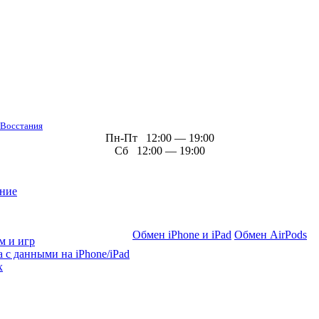
 Восстания
Пн-Пт 12:00 — 19:00
Сб 12:00 — 19:00
ние
Обмен iPhone и iPad
Обмен AirPods
м и игр
 с данными на iPhone/iPad
х