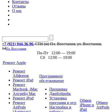
Контакты
Отзывы
О нас
+7 (921) 944-36-96
, СПб (м) Пл. Восстания, ул. Восстания,
14
Пл. Восстания
Пн-Пт 12:00 — 19:00
Сб 12:00 — 19:00
Ремонт Apple
Ремонт
Айфонов
Программное
Ремонт iPad
обслуживание
Ремонт
Macbook, iMac
Прошивка
Апгрейд Mac
Джейлбрейк
Ремонт iPod
Установка
Обмен
Ремонт
программ и игр
Обмен
iPhone и
AirPods
Настройки и
AirPods
iPad
(Аирподс)
работа с