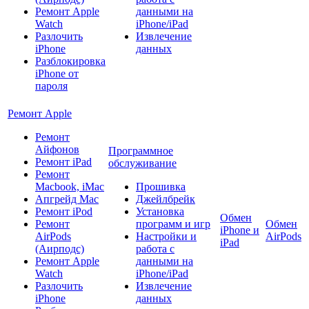
Ремонт Apple
данными на
Watch
iPhone/iPad
Разлочить
Извлечение
iPhone
данных
Разблокировка
iPhone от
пароля
Ремонт Apple
Ремонт
Айфонов
Программное
Ремонт iPad
обслуживание
Ремонт
Macbook, iMac
Прошивка
Апгрейд Mac
Джейлбрейк
Ремонт iPod
Установка
Обмен
Ремонт
программ и игр
Обмен
iPhone и
AirPods
Настройки и
AirPods
iPad
(Аирподс)
работа с
Ремонт Apple
данными на
Watch
iPhone/iPad
Разлочить
Извлечение
iPhone
данных