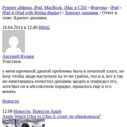
Ремонт айфона, iPad, MacBook, iMac в СПб
›
Форумы
›
iPad
›
iPad 4 (iPad with Retina display)
›
Хрипит динамик
›
Ответ в
теме: Хрипит динамик
16.04.2014 в 12:49
#6042
Арсений Кулаев
Участник
у меня причиной данной проблемы была в печатной плате, не
хочу чтобы люди наступали на те же грабли, что и я, вот я так
же начитавшись почистил динамик заодно и повредил его,
хотя был он в абсолютном порядке, пришлось еще и его
менять
Новости
12.09
Новости
,
Новости Apple
Apple Watch Ultra vs Ultra 3: стоит ли обновляться?