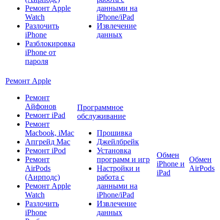
Ремонт Apple
данными на
Watch
iPhone/iPad
Разлочить
Извлечение
iPhone
данных
Разблокировка
iPhone от
пароля
Ремонт Apple
Ремонт
Айфонов
Программное
Ремонт iPad
обслуживание
Ремонт
Macbook, iMac
Прошивка
Апгрейд Mac
Джейлбрейк
Ремонт iPod
Установка
Обмен
Ремонт
программ и игр
Обмен
iPhone и
AirPods
Настройки и
AirPods
iPad
(Аирподс)
работа с
Ремонт Apple
данными на
Watch
iPhone/iPad
Разлочить
Извлечение
iPhone
данных