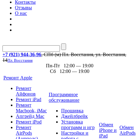
Контакты
Отзывы
О нас
+7 (921) 944-36-96
, СПб (м) Пл. Восстания, ул. Восстания,
14
Пл. Восстания
Пн-Пт 12:00 — 19:00
Сб 12:00 — 19:00
Ремонт Apple
Ремонт
Айфонов
Программное
Ремонт iPad
обслуживание
Ремонт
Macbook, iMac
Прошивка
Апгрейд Mac
Джейлбрейк
Ремонт iPod
Установка
Обмен
Ремонт
программ и игр
Обмен
iPhone и
AirPods
Настройки и
AirPods
iPad
(Аирподс)
работа с