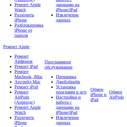
Ремонт Apple
данными на
Watch
iPhone/iPad
Разлочить
Извлечение
iPhone
данных
Разблокировка
iPhone от
пароля
Ремонт Apple
Ремонт
Айфонов
Программное
Ремонт iPad
обслуживание
Ремонт
Macbook, iMac
Прошивка
Апгрейд Mac
Джейлбрейк
Ремонт iPod
Установка
Обмен
Ремонт
программ и игр
Обмен
iPhone и
AirPods
Настройки и
AirPods
iPad
(Аирподс)
работа с
Ремонт Apple
данными на
Watch
iPhone/iPad
Разлочить
Извлечение
iPhone
данных