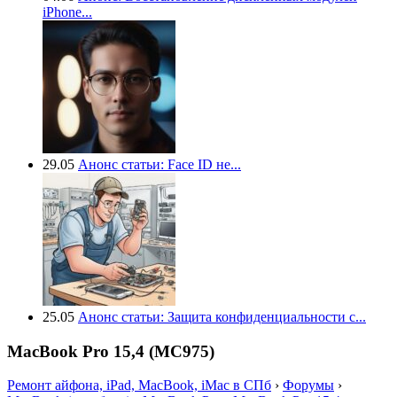
iPhone...
29.05
Анонс статьи: Face ID не...
25.05
Анонс статьи: Защита конфиденциальности с...
MacBook Pro 15,4 (MC975)
Ремонт айфона, iPad, MacBook, iMac в СПб
›
Форумы
›