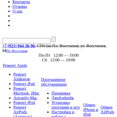
Контакты
Отзывы
О нас
+7 (921) 944-36-96
, СПб (м) Пл. Восстания, ул. Восстания,
14
Пл. Восстания
Пн-Пт 12:00 — 19:00
Сб 12:00 — 19:00
Ремонт Apple
Ремонт
Айфонов
Программное
Ремонт iPad
обслуживание
Ремонт
Macbook, iMac
Прошивка
Апгрейд Mac
Джейлбрейк
Ремонт iPod
Установка
Обмен
Ремонт
программ и игр
Обмен
iPhone и
AirPods
Настройки и
AirPods
iPad
(Аирподс)
работа с