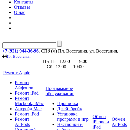
Контакты
Отзывы
О нас
+7 (921) 944-36-96
, СПб (м) Пл. Восстания, ул. Восстания,
14
Пл. Восстания
Пн-Пт 12:00 — 19:00
Сб 12:00 — 19:00
Ремонт Apple
Ремонт
Айфонов
Программное
Ремонт iPad
обслуживание
Ремонт
Macbook, iMac
Прошивка
Апгрейд Mac
Джейлбрейк
Ремонт iPod
Установка
Обмен
Ремонт
программ и игр
Обмен
iPhone и
AirPods
Настройки и
AirPods
iPad
(Аирподс)
работа с