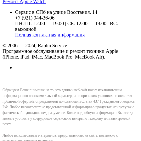
Ремонт Apple Watch
Сервис в СПб на улице Восстания, 14
+7 (921) 944-36-96
ПН-ПТ: 12.00 — 19.00 | СБ: 12.00 — 19.00 | ВС:
выходной
Полная контактная информация
© 2006 — 2024, Raplin Service
Программное обслуживание и ремонт техники Apple
(iPhone, iPad, iMac, MacBook Pro, MacBook Air).
Обращаем Ваше внимание на то, что данный веб сайт носит исключительно
информационно-ознакомительный характер, и ни при каких условиях не является
публичной офертой, определяемой положениями Статьи 437 Гражданского кодекса
РФ. Любое несоответствие представленной информации о продуктах или услугах с
фактической – досадное недоразумение. Более подробную информацию Вы всегда
можете уточнить у сотрудников сервисного центра по телефону или электронной
почте.
Любое использование материалов, представленных на сайте, возможно с