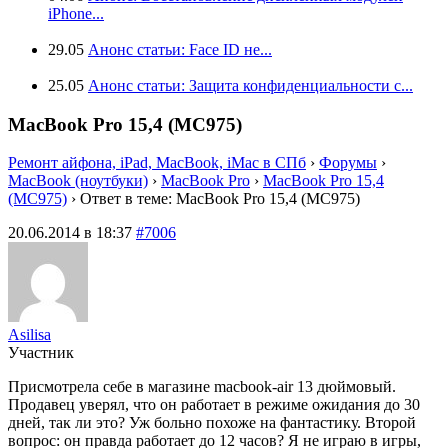
iPhone...
29.05
Анонс статьи: Face ID не...
25.05
Анонс статьи: Защита конфиденциальности с...
MacBook Pro 15,4 (MC975)
Ремонт айфона, iPad, MacBook, iMac в СПб
›
Форумы
›
MacBook (ноутбуки)
›
MacBook Pro
›
MacBook Pro 15,4
(MC975)
›
Ответ в теме: MacBook Pro 15,4 (MC975)
20.06.2014 в 18:37
#7006
Asilisa
Участник
Присмотрела себе в магазине macbook-air 13 дюймовый.
Продавец уверял, что он работает в режиме ожидания до 30
дней, так ли это? Уж больно похоже на фантастику. Второй
вопрос: он правда работает до 12 часов? Я не играю в игры,