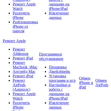
Ремонт Apple
данными на
Watch
iPhone/iPad
Разлочить
Извлечение
iPhone
данных
Разблокировка
iPhone от
пароля
Ремонт Apple
Ремонт
Айфонов
Программное
Ремонт iPad
обслуживание
Ремонт
Macbook, iMac
Прошивка
Апгрейд Mac
Джейлбрейк
Ремонт iPod
Установка
Обмен
Ремонт
программ и игр
Обмен
iPhone и
AirPods
Настройки и
AirPods
iPad
(Аирподс)
работа с
Ремонт Apple
данными на
Watch
iPhone/iPad
Разлочить
Извлечение
iPhone
данных