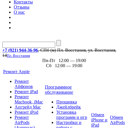
Контакты
Отзывы
О нас
+7 (921) 944-36-96
, СПб (м) Пл. Восстания, ул. Восстания,
14
Пл. Восстания
Пн-Пт 12:00 — 19:00
Сб 12:00 — 19:00
Ремонт Apple
Ремонт
Айфонов
Программное
Ремонт iPad
обслуживание
Ремонт
Macbook, iMac
Прошивка
Апгрейд Mac
Джейлбрейк
Ремонт iPod
Установка
Обмен
Ремонт
программ и игр
Обмен
iPhone и
AirPods
Настройки и
AirPods
iPad
(Аирподс)
работа с