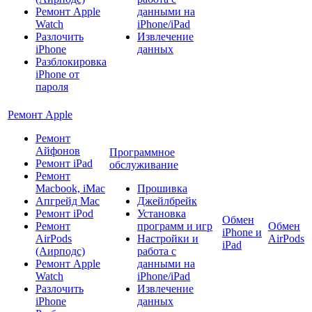
Ремонт Apple
данными на
Watch
iPhone/iPad
Разлочить
Извлечение
iPhone
данных
Разблокировка
iPhone от
пароля
Ремонт Apple
Ремонт
Айфонов
Программное
Ремонт iPad
обслуживание
Ремонт
Macbook, iMac
Прошивка
Апгрейд Mac
Джейлбрейк
Ремонт iPod
Установка
Обмен
Ремонт
программ и игр
Обмен
iPhone и
AirPods
Настройки и
AirPods
iPad
(Аирподс)
работа с
Ремонт Apple
данными на
Watch
iPhone/iPad
Разлочить
Извлечение
iPhone
данных