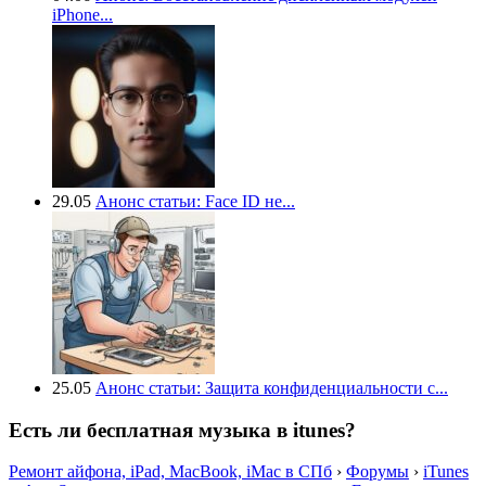
iPhone...
29.05
Анонс статьи: Face ID не...
25.05
Анонс статьи: Защита конфиденциальности с...
Есть ли бесплатная музыка в itunes?
Ремонт айфона, iPad, MacBook, iMac в СПб
›
Форумы
›
iTunes