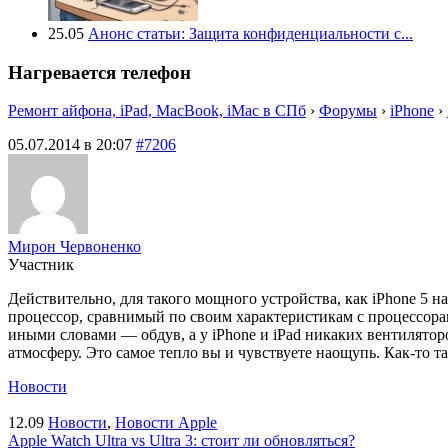
25.05
Анонс статьи: Защита конфиденциальности с...
Нагревается телефон
Ремонт айфона, iPad, MacBook, iMac в СПб
›
Форумы
›
iPhone
›
05.07.2014 в 20:07
#7206
Мирон Червоненко
Участник
Действительно, для такого мощного устройства, как iPhone 5 
процессор, сравнимый по своим характеристикам с процессора
иными словами — обдув, а у iPhone и iPad никаких вентиляторо
атмосферу. Это самое тепло вы и чувствуете наощупь. Как-то 
Новости
12.09
Новости
,
Новости Apple
Apple Watch Ultra vs Ultra 3: стоит ли обновляться?