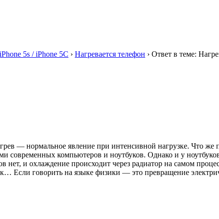
iPhone 5s / iPhone 5C
›
Нагревается телефон
›
Ответ в теме: Нагр
нагрев — нормальное явление при интенсивной нагрузке. Что же 
ми современных компьютеров и ноутбуков. Однако и у ноутбуков
в нет, и охлаждение происходит через радиатор на самом процесс
так… Если говорить на языке физики — это превращение электри