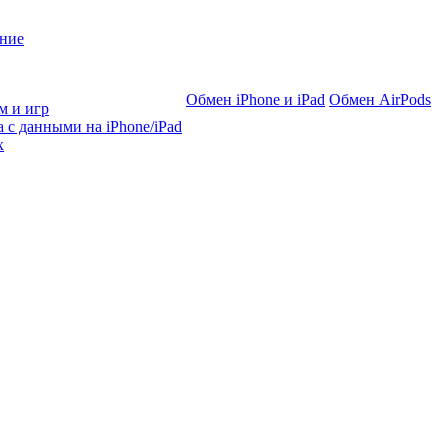
ние
Обмен iPhone и iPad
Обмен AirPods
м и игр
 с данными на iPhone/iPad
х