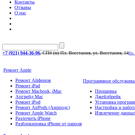
Контакты
Отзывы
О нас
+7 (921) 944-36-96
, СПб (м) Пл. Восстания, ул. Восстания, 14
Пл.
Ремонт Apple
Ремонт Айфонов
Программное обслужива
Ремонт iPad
Ремонт Macbook, iMac
Прошивка
Апгрейд Mac
Джейлбрейк
Ремонт iPod
Установка програм
Ремонт AirPods (Аирподс)
Настройки и работа
Ремонт Apple Watch
Извлечение данны
Разлочить iPhone
Разблокировка iPhone от пароля