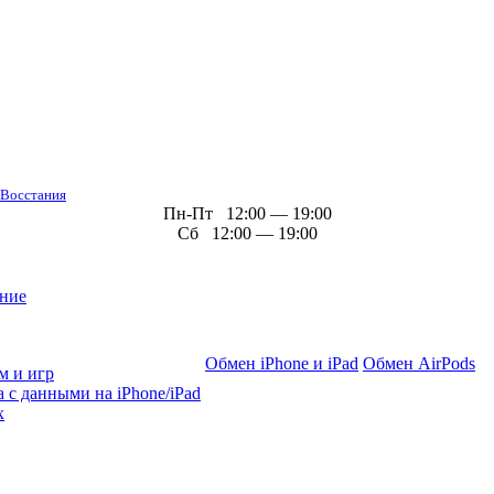
 Восстания
Пн-Пт 12:00 — 19:00
Сб 12:00 — 19:00
ние
Обмен iPhone и iPad
Обмен AirPods
м и игр
 с данными на iPhone/iPad
х