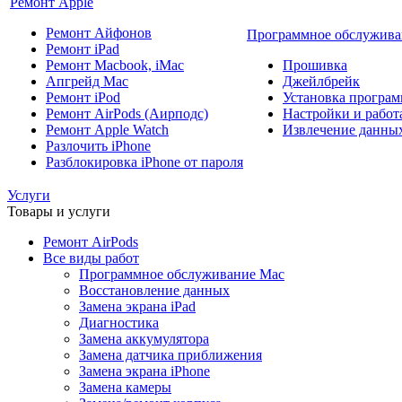
Ремонт Apple
Ремонт Айфонов
Программное обслужива
Ремонт iPad
Ремонт Macbook, iMac
Прошивка
Апгрейд Mac
Джейлбрейк
Ремонт iPod
Установка програм
Ремонт AirPods (Аирподс)
Настройки и работа
Ремонт Apple Watch
Извлечение данны
Разлочить iPhone
Разблокировка iPhone от пароля
Услуги
Товары и услуги
Ремонт AirPods
Все виды работ
Программное обслуживание Mac
Восстановление данных
Замена экрана iPad
Диагностика
Замена аккумулятора
Замена датчика приближения
Замена экрана iPhone
Замена камеры