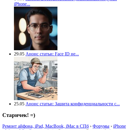
iPhone...
29.05
Анонс статьи: Face ID не...
25.05
Анонс статьи: Защита конфиденциальности с...
Старичек! =)
Ремонт айфона, iPad, MacBook, iMac в СПб
›
Форумы
›
iPhone