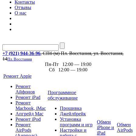
Контакты
Отзывы
О нас
+7 (921) 944-36-96
, СПб (м) Пл. Восстания, ул. Восстания,
14
Пл. Восстания
Пн-Пт 12:00 — 19:00
Сб 12:00 — 19:00
Ремонт Apple
Ремонт
Айфонов
Программное
Ремонт iPad
обслуживание
Ремонт
Macbook, iMac
Прошивка
Апгрейд Mac
Джейлбрейк
Ремонт iPod
Установка
Обмен
Ремонт
программ и игр
Обмен
iPhone и
AirPods
Настройки и
AirPods
iPad
(Аирподс)
работа с