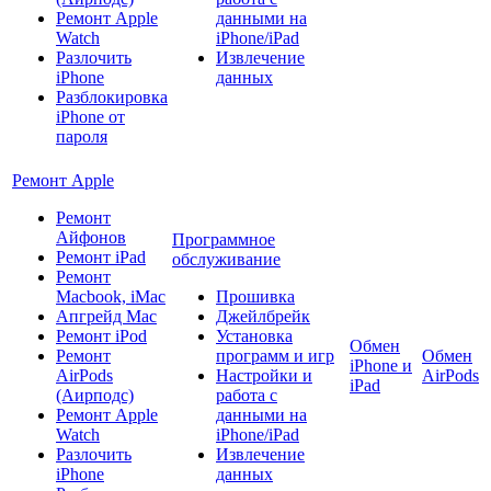
Ремонт Apple
данными на
Watch
iPhone/iPad
Разлочить
Извлечение
iPhone
данных
Разблокировка
iPhone от
пароля
Ремонт Apple
Ремонт
Айфонов
Программное
Ремонт iPad
обслуживание
Ремонт
Macbook, iMac
Прошивка
Апгрейд Mac
Джейлбрейк
Ремонт iPod
Установка
Обмен
Ремонт
программ и игр
Обмен
iPhone и
AirPods
Настройки и
AirPods
iPad
(Аирподс)
работа с
Ремонт Apple
данными на
Watch
iPhone/iPad
Разлочить
Извлечение
iPhone
данных