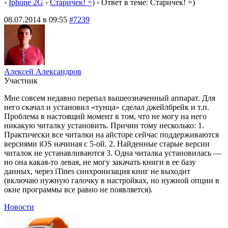
›
Iphone 2G
›
Старичек! =)
›
Ответ в теме: Старичек! =)
08.07.2014 в 09:55
#7239
Алексей Александров
Участник
Мне совсем недавно перепал вышеозначенный аппарат. Для
него скачал и установил «тунца» сделал джейлбрейк и т.п.
Проблема в настоящий момент в том, что не могу на него
никакую читалку установить. Причин тому несколько: 1.
Практически все читалки на айсторе сейчас поддерживаются
версиями iOS начиная с 5-ой. 2. Найденные старые версии
читалок не устанавливаются 3. Одна читалка установилась —
но она какая-то левая, не могу закачать книги в ее базу
данных, через iTines синхронизация книг не выходит
(включаю нужную галочку в настройках, но нужной опции в
окне программы все равно не появляется).
Новости