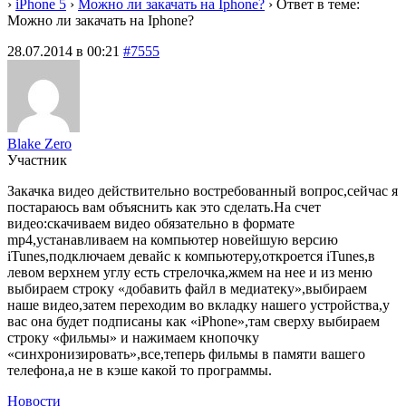
›
iPhone 5
›
Можно ли закачать на Iphone?
›
Ответ в теме:
Можно ли закачать на Iphone?
28.07.2014 в 00:21
#7555
Blake Zero
Участник
Закачка видео действительно востребованный вопрос,сейчас я
постараюсь вам объяснить как это сделать.На счет
видео:скачиваем видео обязательно в формате
mp4,устанавливаем на компьютер новейшую версию
iTunes,подключаем девайс к компьютеру,откроется iTunes,в
левом верхнем углу есть стрелочка,жмем на нее и из меню
выбираем строку «добавить файл в медиатеку»,выбираем
наше видео,затем переходим во вкладку нашего устройства,у
вас она будет подписаны как «iPhone»,там сверху выбираем
строку «фильмы» и нажимаем кнопочку
«синхронизировать»,все,теперь фильмы в памяти вашего
телефона,а не в кэше какой то программы.
Новости