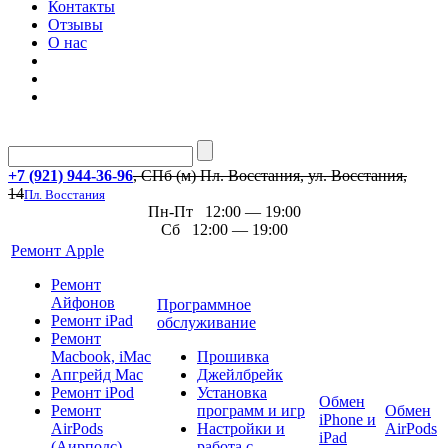
Контакты
Отзывы
О нас
+7 (921) 944-36-96
, СПб (м) Пл. Восстания, ул. Восстания,
14
Пл. Восстания
Пн-Пт 12:00 — 19:00
Сб 12:00 — 19:00
Ремонт Apple
Ремонт
Айфонов
Программное
Ремонт iPad
обслуживание
Ремонт
Macbook, iMac
Прошивка
Апгрейд Mac
Джейлбрейк
Ремонт iPod
Установка
Обмен
Ремонт
программ и игр
Обмен
iPhone и
AirPods
Настройки и
AirPods
iPad
(Аирподс)
работа с