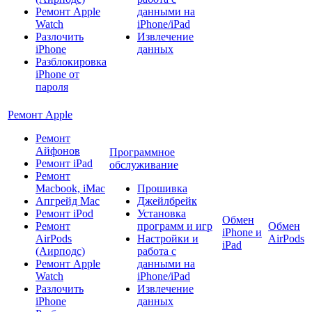
Ремонт Apple
данными на
Watch
iPhone/iPad
Разлочить
Извлечение
iPhone
данных
Разблокировка
iPhone от
пароля
Ремонт Apple
Ремонт
Айфонов
Программное
Ремонт iPad
обслуживание
Ремонт
Macbook, iMac
Прошивка
Апгрейд Mac
Джейлбрейк
Ремонт iPod
Установка
Обмен
Ремонт
программ и игр
Обмен
iPhone и
AirPods
Настройки и
AirPods
iPad
(Аирподс)
работа с
Ремонт Apple
данными на
Watch
iPhone/iPad
Разлочить
Извлечение
iPhone
данных