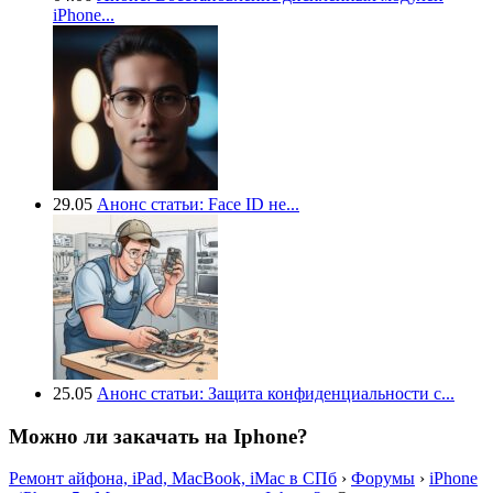
iPhone...
29.05
Анонс статьи: Face ID не...
25.05
Анонс статьи: Защита конфиденциальности с...
Можно ли закачать на Iphone?
Ремонт айфона, iPad, MacBook, iMac в СПб
›
Форумы
›
iPhone