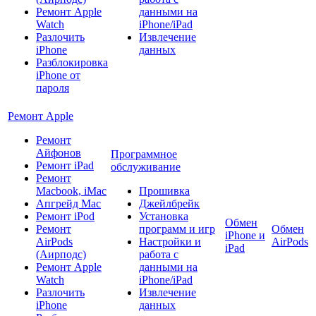
Ремонт Apple
данными на
Watch
iPhone/iPad
Разлочить
Извлечение
iPhone
данных
Разблокировка
iPhone от
пароля
Ремонт Apple
Ремонт
Айфонов
Программное
Ремонт iPad
обслуживание
Ремонт
Macbook, iMac
Прошивка
Апгрейд Mac
Джейлбрейк
Ремонт iPod
Установка
Обмен
Ремонт
программ и игр
Обмен
iPhone и
AirPods
Настройки и
AirPods
iPad
(Аирподс)
работа с
Ремонт Apple
данными на
Watch
iPhone/iPad
Разлочить
Извлечение
iPhone
данных