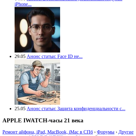
iPhone...
29.05
Анонс статьи: Face ID не...
25.05
Анонс статьи: Защита конфиденциальности с...
APPLE IWATCH-часы 21 века
Ремонт айфона, iPad, MacBook, iMac в СПб
›
Форумы
›
Другие