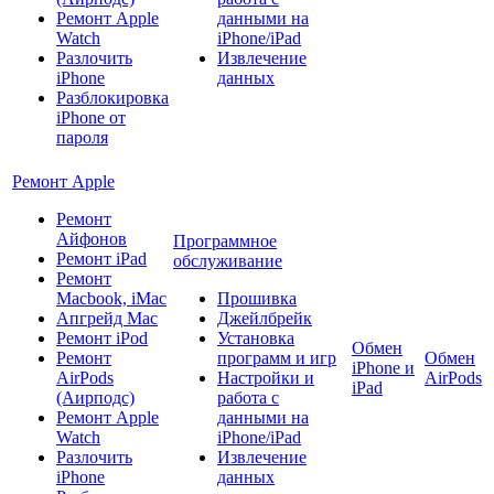
Ремонт Apple
данными на
Watch
iPhone/iPad
Разлочить
Извлечение
iPhone
данных
Разблокировка
iPhone от
пароля
Ремонт Apple
Ремонт
Айфонов
Программное
Ремонт iPad
обслуживание
Ремонт
Macbook, iMac
Прошивка
Апгрейд Mac
Джейлбрейк
Ремонт iPod
Установка
Обмен
Ремонт
программ и игр
Обмен
iPhone и
AirPods
Настройки и
AirPods
iPad
(Аирподс)
работа с
Ремонт Apple
данными на
Watch
iPhone/iPad
Разлочить
Извлечение
iPhone
данных