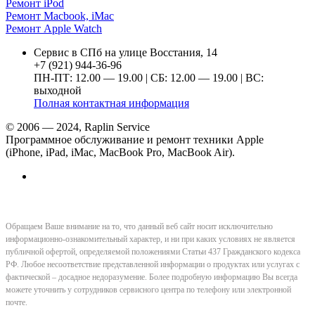
Ремонт iPod
Ремонт Macbook, iMac
Ремонт Apple Watch
Сервис в СПб на улице Восстания, 14
+7 (921) 944-36-96
ПН-ПТ: 12.00 — 19.00 | СБ: 12.00 — 19.00 | ВС:
выходной
Полная контактная информация
© 2006 — 2024, Raplin Service
Программное обслуживание и ремонт техники Apple
(iPhone, iPad, iMac, MacBook Pro, MacBook Air).
Обращаем Ваше внимание на то, что данный веб сайт носит исключительно
информационно-ознакомительный характер, и ни при каких условиях не является
публичной офертой, определяемой положениями Статьи 437 Гражданского кодекса
РФ. Любое несоответствие представленной информации о продуктах или услугах с
фактической – досадное недоразумение. Более подробную информацию Вы всегда
можете уточнить у сотрудников сервисного центра по телефону или электронной
почте.