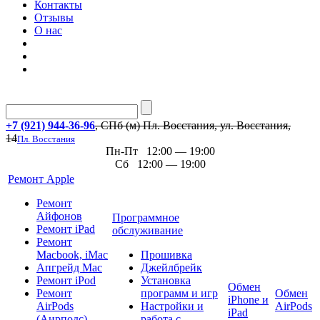
Контакты
Отзывы
О нас
+7 (921) 944-36-96
, СПб (м) Пл. Восстания, ул. Восстания,
14
Пл. Восстания
Пн-Пт 12:00 — 19:00
Сб 12:00 — 19:00
Ремонт Apple
Ремонт
Айфонов
Программное
Ремонт iPad
обслуживание
Ремонт
Macbook, iMac
Прошивка
Апгрейд Mac
Джейлбрейк
Ремонт iPod
Установка
Обмен
Ремонт
программ и игр
Обмен
iPhone и
AirPods
Настройки и
AirPods
iPad
(Аирподс)
работа с