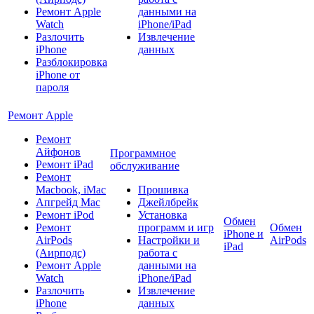
Ремонт Apple
данными на
Watch
iPhone/iPad
Разлочить
Извлечение
iPhone
данных
Разблокировка
iPhone от
пароля
Ремонт Apple
Ремонт
Айфонов
Программное
Ремонт iPad
обслуживание
Ремонт
Macbook, iMac
Прошивка
Апгрейд Mac
Джейлбрейк
Ремонт iPod
Установка
Обмен
Ремонт
программ и игр
Обмен
iPhone и
AirPods
Настройки и
AirPods
iPad
(Аирподс)
работа с
Ремонт Apple
данными на
Watch
iPhone/iPad
Разлочить
Извлечение
iPhone
данных