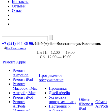
Контакты
Отзывы
О нас
+7 (921) 944-36-96
, СПб (м) Пл. Восстания, ул. Восстания,
14
Пл. Восстания
Пн-Пт 12:00 — 19:00
Сб 12:00 — 19:00
Ремонт Apple
Ремонт
Айфонов
Программное
Ремонт iPad
обслуживание
Ремонт
Macbook, iMac
Прошивка
Апгрейд Mac
Джейлбрейк
Ремонт iPod
Установка
Обмен
Ремонт
программ и игр
Обмен
iPhone и
AirPods
Настройки и
AirPods
iPad
(Аирподс)
работа с