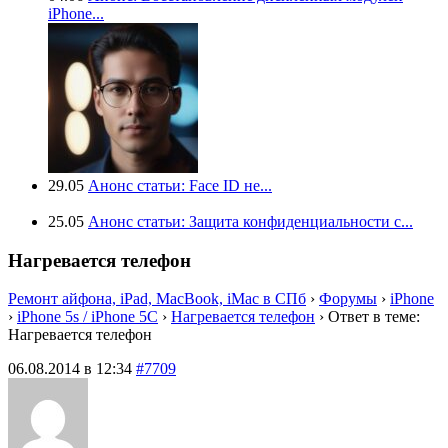
iPhone...
29.05
Анонс статьи: Face ID не...
25.05
Анонс статьи: Защита конфиденциальности с...
Нагревается телефон
Ремонт айфона, iPad, MacBook, iMac в СПб
›
Форумы
›
iPhone
›
iPhone 5s / iPhone 5C
›
Нагревается телефон
›
Ответ в теме:
Нагревается телефон
06.08.2014 в 12:34
#7709