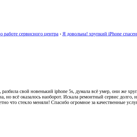
о работе сервисного центра
›
Я довольна! хрупкий iPhone спасен
, разбила свой новенький iphone 5s, думала всё умер, они же х
на, но всё оказалось наоборот. Искала ремонтный сервис долго, 
тно что стекло меняли! Спасибо огромное за качественные услуг