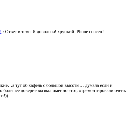
!
›
Ответ в теме: Я довольна! хрупкий iPhone спасен!
рупкие…а тут об кафель с большой высоты… думала если и
но большее доверие вызвал именно этот, отремонтировали очень
и!))