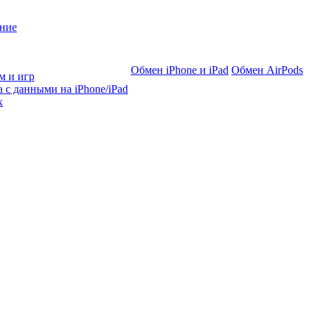
ние
Обмен iPhone и iPad
Обмен AirPods
м и игр
 с данными на iPhone/iPad
х