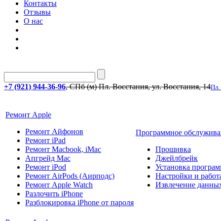
Контакты
Отзывы
О нас
+7 (921) 944-36-96
, СПб (м) Пл. Восстания, ул. Восстания, 14
Пл.
Ремонт Apple
Ремонт Айфонов
Программное обслужива
Ремонт iPad
Ремонт Macbook, iMac
Прошивка
Апгрейд Mac
Джейлбрейк
Ремонт iPod
Установка програм
Ремонт AirPods (Аирподс)
Настройки и работа
Ремонт Apple Watch
Извлечение данны
Разлочить iPhone
Разблокировка iPhone от пароля