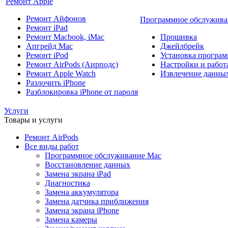
Ремонт Apple
Ремонт Айфонов
Программное обслужива
Ремонт iPad
Ремонт Macbook, iMac
Прошивка
Апгрейд Mac
Джейлбрейк
Ремонт iPod
Установка програм
Ремонт AirPods (Аирподс)
Настройки и работа
Ремонт Apple Watch
Извлечение данны
Разлочить iPhone
Разблокировка iPhone от пароля
Услуги
Товары и услуги
Ремонт AirPods
Все виды работ
Программное обслуживание Mac
Восстановление данных
Замена экрана iPad
Диагностика
Замена аккумулятора
Замена датчика приближения
Замена экрана iPhone
Замена камеры