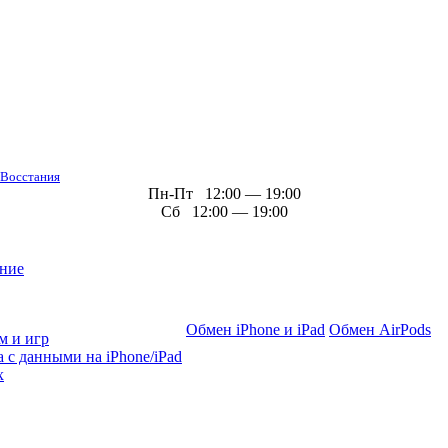
 Восстания
Пн-Пт 12:00 — 19:00
Сб 12:00 — 19:00
ние
Обмен iPhone и iPad
Обмен AirPods
м и игр
 с данными на iPhone/iPad
х