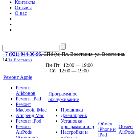
Контакты
Отзывы
О нас
+7 (921) 944-36-96
, СПб (м) Пл. Восстания, ул. Восстания,
14
Пл. Восстания
Пн-Пт 12:00 — 19:00
Сб 12:00 — 19:00
Ремонт Apple
Ремонт
Айфонов
Программное
Ремонт iPad
обслуживание
Ремонт
Macbook, iMac
Прошивка
Апгрейд Mac
Джейлбрейк
Ремонт iPod
Установка
Обмен
Ремонт
программ и игр
Обмен
iPhone и
AirPods
Настройки и
AirPods
iPad
(Аирподс)
работа с