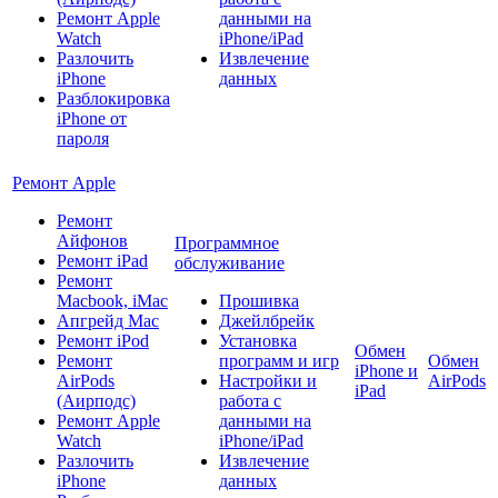
Ремонт Apple
данными на
Watch
iPhone/iPad
Разлочить
Извлечение
iPhone
данных
Разблокировка
iPhone от
пароля
Ремонт Apple
Ремонт
Айфонов
Программное
Ремонт iPad
обслуживание
Ремонт
Macbook, iMac
Прошивка
Апгрейд Mac
Джейлбрейк
Ремонт iPod
Установка
Обмен
Ремонт
программ и игр
Обмен
iPhone и
AirPods
Настройки и
AirPods
iPad
(Аирподс)
работа с
Ремонт Apple
данными на
Watch
iPhone/iPad
Разлочить
Извлечение
iPhone
данных