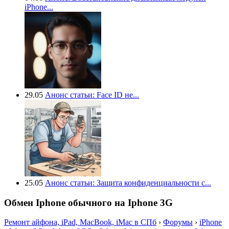
iPhone...
29.05
Анонс статьи: Face ID не...
25.05
Анонс статьи: Защита конфиденциальности с...
Обмен Iphone обычного на Iphone 3G
Ремонт айфона, iPad, MacBook, iMac в СПб
›
Форумы
›
iPhone