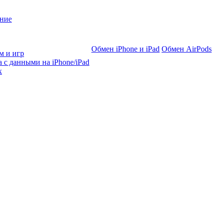
ние
Обмен iPhone и iPad
Обмен AirPods
м и игр
 с данными на iPhone/iPad
х