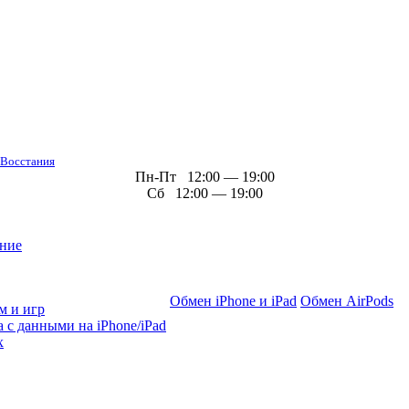
 Восстания
Пн-Пт 12:00 — 19:00
Сб 12:00 — 19:00
ние
Обмен iPhone и iPad
Обмен AirPods
м и игр
 с данными на iPhone/iPad
х