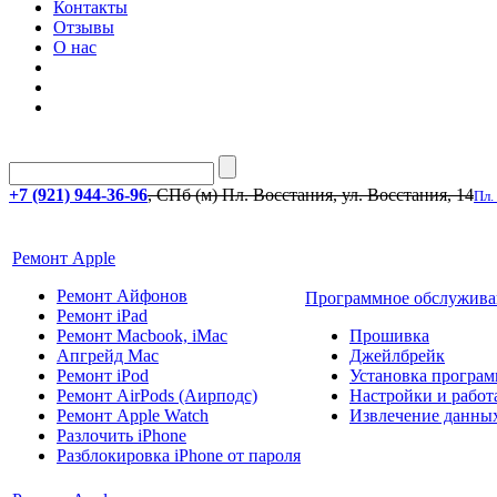
Контакты
Отзывы
О нас
+7 (921) 944-36-96
, СПб (м) Пл. Восстания, ул. Восстания, 14
Пл.
Ремонт Apple
Ремонт Айфонов
Программное обслужива
Ремонт iPad
Ремонт Macbook, iMac
Прошивка
Апгрейд Mac
Джейлбрейк
Ремонт iPod
Установка програм
Ремонт AirPods (Аирподс)
Настройки и работа
Ремонт Apple Watch
Извлечение данны
Разлочить iPhone
Разблокировка iPhone от пароля