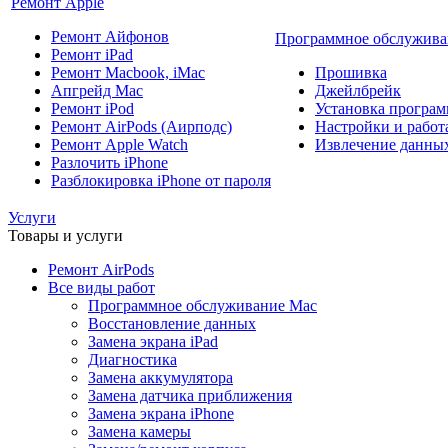
Ремонт Apple
Ремонт Айфонов
Программное обслужива
Ремонт iPad
Ремонт Macbook, iMac
Прошивка
Апгрейд Mac
Джейлбрейк
Ремонт iPod
Установка програм
Ремонт AirPods (Аирподс)
Настройки и работа
Ремонт Apple Watch
Извлечение данны
Разлочить iPhone
Разблокировка iPhone от пароля
Услуги
Товары и услуги
Ремонт AirPods
Все виды работ
Программное обслуживание Mac
Восстановление данных
Замена экрана iPad
Диагностика
Замена аккумулятора
Замена датчика приближения
Замена экрана iPhone
Замена камеры