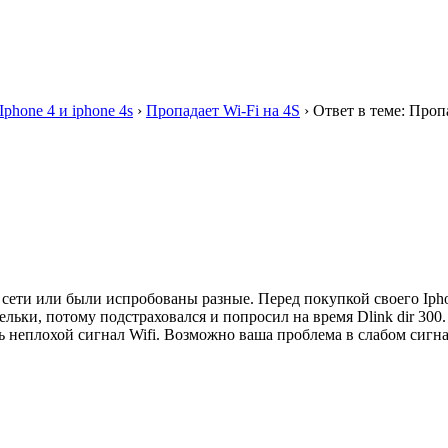
Iphone 4 и iphone 4s
›
Пропадает Wi-Fi на 4S
›
Ответ в теме: Проп
 сети или были испробованы разные. Перед покупкой своего Ipho
ельки, потому подстраховался и попросил на время Dlink dir 300.
ь неплохой сигнал Wifi. Возможно ваша проблема в слабом сигнал