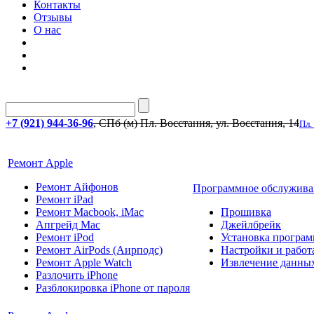
Контакты
Отзывы
О нас
+7 (921) 944-36-96
, СПб (м) Пл. Восстания, ул. Восстания, 14
Пл.
Ремонт Apple
Ремонт Айфонов
Программное обслужива
Ремонт iPad
Ремонт Macbook, iMac
Прошивка
Апгрейд Mac
Джейлбрейк
Ремонт iPod
Установка програм
Ремонт AirPods (Аирподс)
Настройки и работа
Ремонт Apple Watch
Извлечение данны
Разлочить iPhone
Разблокировка iPhone от пароля