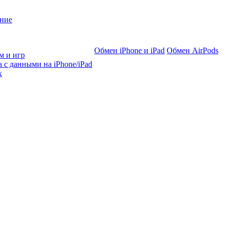
ние
Обмен iPhone и iPad
Обмен AirPods
м и игр
 с данными на iPhone/iPad
х