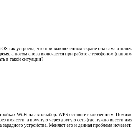
iOS так устроена, что при выключенном экране она сама отключа
время, а потом снова включается при работе с телефоном (наприм
ать в такой ситуации?
тройках Wi-Fi на автовыбор. WPS оставьте включенным. Помимо 
рез имя сети, а вручную через другую сеть (где нужно ввести им
а зарядного устройства. Меняют его и данная проблема исчезает.