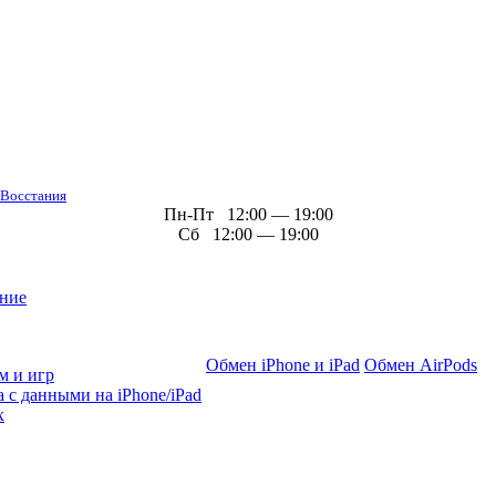
 Восстания
Пн-Пт 12:00 — 19:00
Сб 12:00 — 19:00
ние
Обмен iPhone и iPad
Обмен AirPods
м и игр
 с данными на iPhone/iPad
х