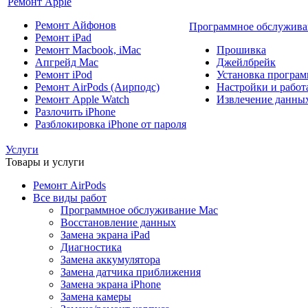
Ремонт Apple
Ремонт Айфонов
Программное обслужива
Ремонт iPad
Ремонт Macbook, iMac
Прошивка
Апгрейд Mac
Джейлбрейк
Ремонт iPod
Установка програм
Ремонт AirPods (Аирподс)
Настройки и работа
Ремонт Apple Watch
Извлечение данны
Разлочить iPhone
Разблокировка iPhone от пароля
Услуги
Товары и услуги
Ремонт AirPods
Все виды работ
Программное обслуживание Mac
Восстановление данных
Замена экрана iPad
Диагностика
Замена аккумулятора
Замена датчика приближения
Замена экрана iPhone
Замена камеры