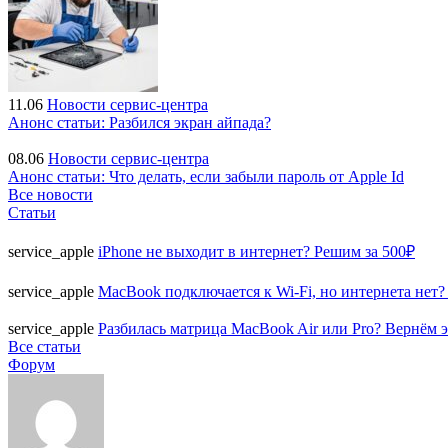
11.06
Новости сервис-центра
Анонс статьи: Разбился экран айпада?
08.06
Новости сервис-центра
Анонс статьи: Что делать, если забыли пароль от Apple Id
Все новости
Статьи
service_apple
iPhone не выходит в интернет? Решим за 500₽
service_apple
MacBook подключается к Wi-Fi, но интернета нет?
service_apple
Разбилась матрица MacBook Air или Pro? Вернём э
Все статьи
Форум