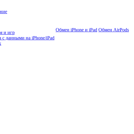
ние
Обмен iPhone и iPad
Обмен AirPods
м и игр
 с данными на iPhone/iPad
х