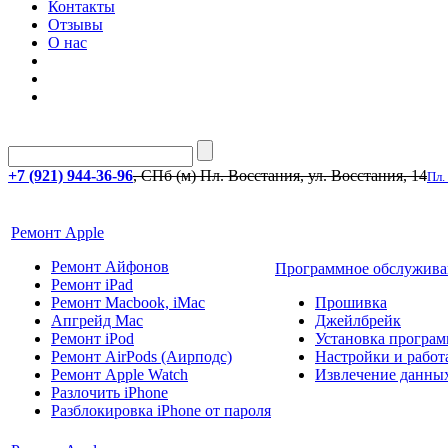
Контакты
Отзывы
О нас
+7 (921) 944-36-96
, СПб (м) Пл. Восстания, ул. Восстания, 14
Пл.
Ремонт Apple
Ремонт Айфонов
Программное обслужива
Ремонт iPad
Ремонт Macbook, iMac
Прошивка
Апгрейд Mac
Джейлбрейк
Ремонт iPod
Установка програм
Ремонт AirPods (Аирподс)
Настройки и работа
Ремонт Apple Watch
Извлечение данны
Разлочить iPhone
Разблокировка iPhone от пароля