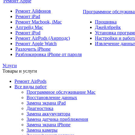
Ремонт Apple
Ремонт Айфонов
Программное обслужива
Ремонт iPad
Ремонт Macbook, iMac
Прошивка
Апгрейд Mac
Джейлбрейк
Ремонт iPod
Установка програм
Ремонт AirPods (Аирподс)
Настройки и работа
Ремонт Apple Watch
Извлечение данны
Разлочить iPhone
Разблокировка iPhone от пароля
Услуги
Товары и услуги
Ремонт AirPods
Все виды работ
Программное обслуживание Mac
Восстановление данных
Замена экрана iPad
Диагностика
Замена аккумулятора
Замена датчика приближения
Замена экрана iPhone
Замена камеры