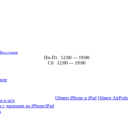
 Восстания
Пн-Пт 12:00 — 19:00
Сб 12:00 — 19:00
ние
Обмен iPhone и iPad
Обмен AirPods
м и игр
 с данными на iPhone/iPad
х