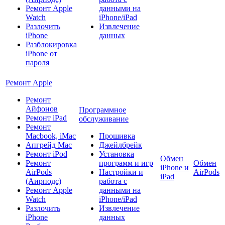
Ремонт Apple
данными на
Watch
iPhone/iPad
Разлочить
Извлечение
iPhone
данных
Разблокировка
iPhone от
пароля
Ремонт Apple
Ремонт
Айфонов
Программное
Ремонт iPad
обслуживание
Ремонт
Macbook, iMac
Прошивка
Апгрейд Mac
Джейлбрейк
Ремонт iPod
Установка
Обмен
Ремонт
программ и игр
Обмен
iPhone и
AirPods
Настройки и
AirPods
iPad
(Аирподс)
работа с
Ремонт Apple
данными на
Watch
iPhone/iPad
Разлочить
Извлечение
iPhone
данных