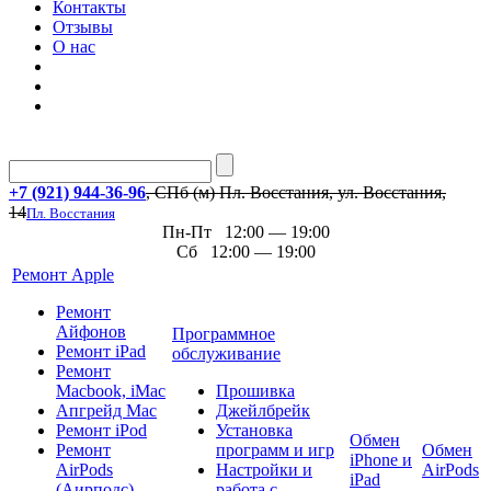
Контакты
Отзывы
О нас
+7 (921) 944-36-96
, СПб (м) Пл. Восстания, ул. Восстания,
14
Пл. Восстания
Пн-Пт 12:00 — 19:00
Сб 12:00 — 19:00
Ремонт Apple
Ремонт
Айфонов
Программное
Ремонт iPad
обслуживание
Ремонт
Macbook, iMac
Прошивка
Апгрейд Mac
Джейлбрейк
Ремонт iPod
Установка
Обмен
Ремонт
программ и игр
Обмен
iPhone и
AirPods
Настройки и
AirPods
iPad
(Аирподс)
работа с