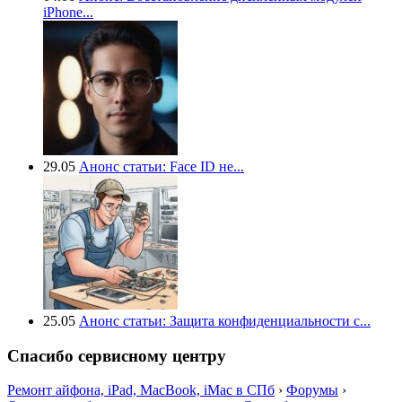
iPhone...
29.05
Анонс статьи: Face ID не...
25.05
Анонс статьи: Защита конфиденциальности с...
Спасибо сервисному центру
Ремонт айфона, iPad, MacBook, iMac в СПб
›
Форумы
›