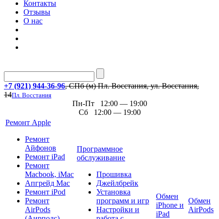
Контакты
Отзывы
О нас
+7 (921) 944-36-96
, СПб (м) Пл. Восстания, ул. Восстания,
14
Пл. Восстания
Пн-Пт 12:00 — 19:00
Сб 12:00 — 19:00
Ремонт Apple
Ремонт
Айфонов
Программное
Ремонт iPad
обслуживание
Ремонт
Macbook, iMac
Прошивка
Апгрейд Mac
Джейлбрейк
Ремонт iPod
Установка
Обмен
Ремонт
программ и игр
Обмен
iPhone и
AirPods
Настройки и
AirPods
iPad
(Аирподс)
работа с