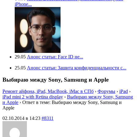
iPhone...
29.05
Анонс статьи: Face ID не...
25.05
Анонс статьи: Защита конфиденциальности с...
Выбираю между Sony, Samsung и Apple
Ремонт айфона, iPad, MacBook, iMac в СПб
›
Форумы
›
iPad
›
iPad mini 2 with Retina display
›
Выбираю между Sony, Samsung
и Apple
›
Ответ в теме: Выбираю между Sony, Samsung и
Apple
02.10.2014 в 14:23
#8311