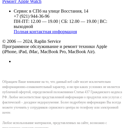
Ремонт Apple Watch
Сервис в СПб на улице Восстания, 14
+7 (921) 944-36-96
ПН-ПТ: 12.00 — 19.00 | СБ: 12.00 — 19.00 | ВС:
выходной
Полная контактная информация
© 2006 — 2024, Raplin Service
Программное обслуживание и ремонт техники Apple
(iPhone, iPad, iMac, MacBook Pro, MacBook Air).
Обращаем Ваше внимание на то, что данный веб сайт носит исключительно
информационно-ознакомительный характер, и ни при каких условиях не является
публичной офертой, определяемой положениями Статьи 437 Гражданского кодекса
РФ. Любое несоответствие представленной информации о продуктах или услугах с
фактической – досадное недоразумение. Более подробную информацию Вы всегда
можете уточнить у сотрудников сервисного центра по телефону или электронной
почте.
Любое использование материалов, представленных на сайте, возможно с