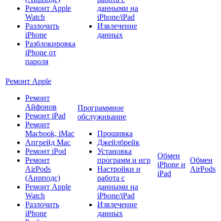
Ремонт Apple
данными на
Watch
iPhone/iPad
Разлочить
Извлечение
iPhone
данных
Разблокировка
iPhone от
пароля
Ремонт Apple
Ремонт
Айфонов
Программное
Ремонт iPad
обслуживание
Ремонт
Macbook, iMac
Прошивка
Апгрейд Mac
Джейлбрейк
Ремонт iPod
Установка
Обмен
Ремонт
программ и игр
Обмен
iPhone и
AirPods
Настройки и
AirPods
iPad
(Аирподс)
работа с
Ремонт Apple
данными на
Watch
iPhone/iPad
Разлочить
Извлечение
iPhone
данных