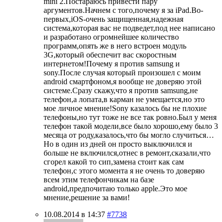
mini 2.Постараюсь привести пару
аргументов.Начнем с того,почему я за iPad.Во-
первых,iOS-очень защищенная,надежная
система,которая вас не подведет,под нее написано
и разработано огромнейшее количество
программ,опять же в него встроен модуль
3G,который обеспечит вас скоростным
интернетом!Почему я против samsung и
sony.После случая который произошел с моим
android смартфоном,я вообще не доверяю этой
системе.Сразу скажу,что я против samsung,не
телефон,а лопата,в карман не умещается,но это
мое личное мнение!Sony казалось бы не плохие
телефоны,но тут тоже не все так ровно.Был у меня
телефон такой модели,все было хорошо,ему было 3
месяца от роду,казалось,что бы могло случиться…
Но в один из дней он просто выключился и
больше не включился,отнес в ремонт,сказали,что
сгорел какой то сип,замена стоит как сам
телефон,с этого момента я не очень то доверяю
всем этим телефончикам на базе
android,предпочитаю только apple.Это мое
мнение,решение за вами!
10.08.2014 в 14:37
#7738