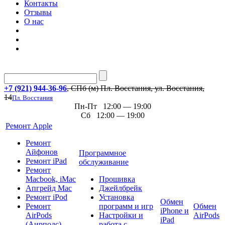
Контакты
Отзывы
О нас
+7 (921) 944-36-96
, СПб (м) Пл. Восстания, ул. Восстания,
14
Пл. Восстания
Пн-Пт 12:00 — 19:00
Сб 12:00 — 19:00
Ремонт Apple
Ремонт
Айфонов
Программное
Ремонт iPad
обслуживание
Ремонт
Macbook, iMac
Прошивка
Апгрейд Mac
Джейлбрейк
Ремонт iPod
Установка
Обмен
Ремонт
программ и игр
Обмен
iPhone и
AirPods
Настройки и
AirPods
iPad
(Аирподс)
работа с