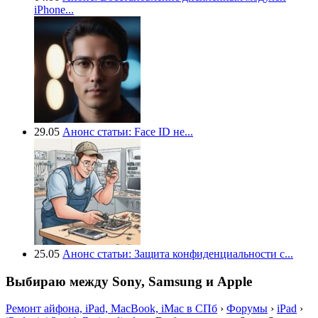
iPhone...
29.05
Анонс статьи: Face ID не...
25.05
Анонс статьи: Защита конфиденциальности с...
Выбираю между Sony, Samsung и Apple
Ремонт айфона, iPad, MacBook, iMac в СПб
›
Форумы
›
iPad
›