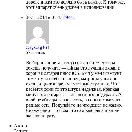
дороге и вам это должно быть важно. К тому же,
этот аппарат очень удобен в использовании.
30.11.2014 в 01:47
#9441
zzigzzag163
Участник
Выбор планшета всегда связан с тем, что ты
хочешь получить — айпад это лучший экран и
хорошая батарея плюс iOS. Был у меня самсунг
тоже..ну так себе планшет, матрицы у них не
очень и цветопередача местами странная. Что
касается сони то это штука надежная, крепкая —
минус это батарея — заявленного не держит. А
вообще айпады разные есть, и сони и самсунги
разные есть. Покупай то на что денег не жалко.
Скажу одно — о том что сам выбрал айпад не
жалею ни разу.
Автор
Записи