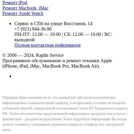
Ремонт iPod
Ремонт Macbook, iMac
Ремонт Apple Watch
Сервис в СПб на улице Восстания, 14
+7 (921) 944-36-96
ПН-ПТ: 12.00 — 19.00 | СБ: 12.00 — 19.00 | ВС:
выходной
Полная контактная информация
© 2006 — 2024, Raplin Service
Программное обслуживание и ремонт техники Apple
(iPhone, iPad, iMac, MacBook Pro, MacBook Air).
Обращаем Ваше внимание на то, что данный веб сайт носит исключительно
информационно-ознакомительный характер, и ни при каких условиях не является
публичной офертой, определяемой положениями Статьи 437 Гражданского кодекса
РФ. Любое несоответствие представленной информации о продуктах или услугах с
фактической – досадное недоразумение. Более подробную информацию Вы всегда
можете уточнить у сотрудников сервисного центра по телефону или электронной
почте.