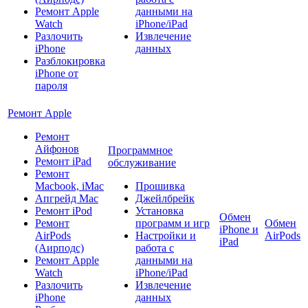
Ремонт Apple
данными на
Watch
iPhone/iPad
Разлочить
Извлечение
iPhone
данных
Разблокировка
iPhone от
пароля
Ремонт Apple
Ремонт
Айфонов
Программное
Ремонт iPad
обслуживание
Ремонт
Macbook, iMac
Прошивка
Апгрейд Mac
Джейлбрейк
Ремонт iPod
Установка
Обмен
Ремонт
программ и игр
Обмен
iPhone и
AirPods
Настройки и
AirPods
iPad
(Аирподс)
работа с
Ремонт Apple
данными на
Watch
iPhone/iPad
Разлочить
Извлечение
iPhone
данных