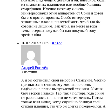
покупке следующего девайса и он, наверное, будет
из компактных планшетов или вообще больших
смартфонов. Именно поэтому я очень
заинтересовался этим аппаратом от Сони и хотел
бы его протестировать. Особо интересует
заявленные влаго и пылестойкость что было бы
совсем не лишним. Так что я, на месте автора
темы, всерьез подумал бы над покупкой sony
xperia z ultra.
16.07.2014 в 00:51
#7322
Андрей Рогачёв
Участник
А я бы остановил свой выбор на Самсунге. Честно
признаться, я считаю эту компанию очень
надёжной в плане выпускаемой техники. У меня
был второй Гэлакси Таб, так я полтора года с ним
не расставался, ни на что не хотел менять. Потом
только взял айпад, когда случайно брякнул свой
старый планшет, так что он слегка покорёжился. А