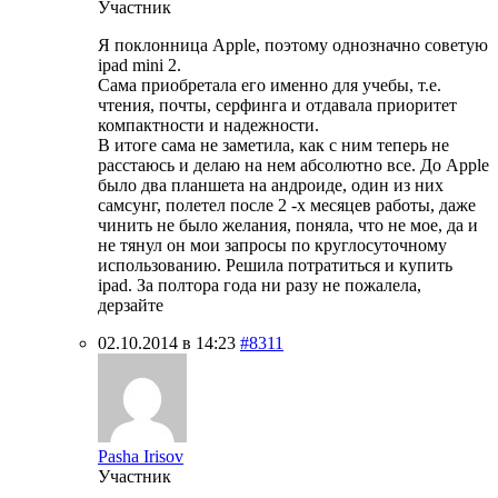
Участник
Я поклонница Apple, поэтому однозначно советую
ipad mini 2.
Сама приобретала его именно для учебы, т.е.
чтения, почты, серфинга и отдавала приоритет
компактности и надежности.
В итоге сама не заметила, как с ним теперь не
расстаюсь и делаю на нем абсолютно все. До Apple
было два планшета на андроиде, один из них
самсунг, полетел после 2 -х месяцев работы, даже
чинить не было желания, поняла, что не мое, да и
не тянул он мои запросы по круглосуточному
использованию. Решила потратиться и купить
ipad. За полтора года ни разу не пожалела,
дерзайте
02.10.2014 в 14:23
#8311
Pasha Irisov
Участник