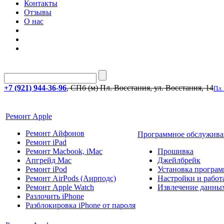
Контакты
Отзывы
О нас
+7 (921) 944-36-96
, СПб (м) Пл. Восстания, ул. Восстания, 14
Пл.
Ремонт Apple
Ремонт Айфонов
Программное обслужива
Ремонт iPad
Ремонт Macbook, iMac
Прошивка
Апгрейд Mac
Джейлбрейк
Ремонт iPod
Установка програм
Ремонт AirPods (Аирподс)
Настройки и работа
Ремонт Apple Watch
Извлечение данны
Разлочить iPhone
Разблокировка iPhone от пароля