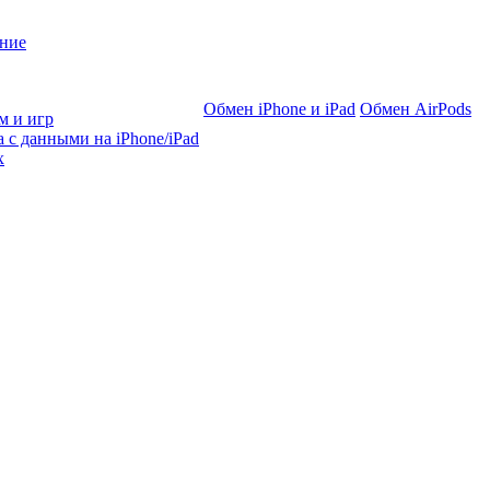
ние
Обмен iPhone и iPad
Обмен AirPods
м и игр
 с данными на iPhone/iPad
х