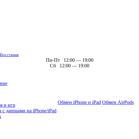
 Восстания
Пн-Пт 12:00 — 19:00
Сб 12:00 — 19:00
ние
Обмен iPhone и iPad
Обмен AirPods
м и игр
 с данными на iPhone/iPad
х