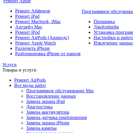
Ремонт Apple
Ремонт Айфонов
Программное обслужива
Ремонт iPad
Ремонт Macbook, iMac
Прошивка
Апгрейд Mac
Джейлбрейк
Ремонт iPod
Установка програм
Ремонт AirPods (Аирподс)
Настройки и работа
Ремонт Apple Watch
Извлечение данны
Разлочить iPhone
Разблокировка iPhone от пароля
Услуги
Товары и услуги
Ремонт AirPods
Все виды работ
Программное обслуживание Mac
Восстановление данных
Замена экрана iPad
Диагностика
Замена аккумулятора
Замена датчика приближения
Замена экрана iPhone
Замена камеры