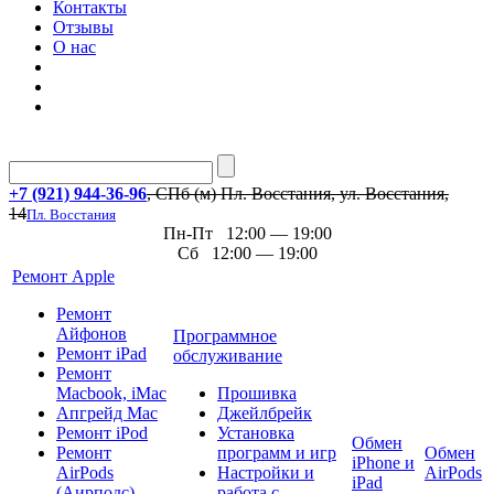
Контакты
Отзывы
О нас
+7 (921) 944-36-96
, СПб (м) Пл. Восстания, ул. Восстания,
14
Пл. Восстания
Пн-Пт 12:00 — 19:00
Сб 12:00 — 19:00
Ремонт Apple
Ремонт
Айфонов
Программное
Ремонт iPad
обслуживание
Ремонт
Macbook, iMac
Прошивка
Апгрейд Mac
Джейлбрейк
Ремонт iPod
Установка
Обмен
Ремонт
программ и игр
Обмен
iPhone и
AirPods
Настройки и
AirPods
iPad
(Аирподс)
работа с