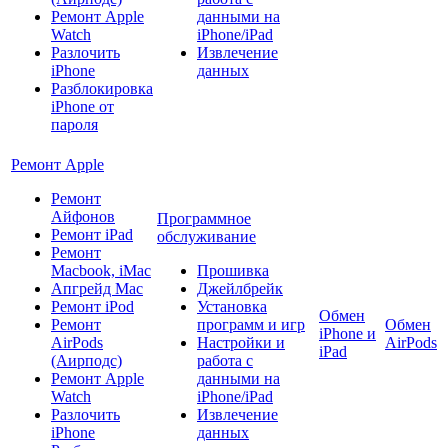
Ремонт Apple
данными на
Watch
iPhone/iPad
Разлочить
Извлечение
iPhone
данных
Разблокировка
iPhone от
пароля
Ремонт Apple
Ремонт
Айфонов
Программное
Ремонт iPad
обслуживание
Ремонт
Macbook, iMac
Прошивка
Апгрейд Mac
Джейлбрейк
Ремонт iPod
Установка
Обмен
Ремонт
программ и игр
Обмен
iPhone и
AirPods
Настройки и
AirPods
iPad
(Аирподс)
работа с
Ремонт Apple
данными на
Watch
iPhone/iPad
Разлочить
Извлечение
iPhone
данных