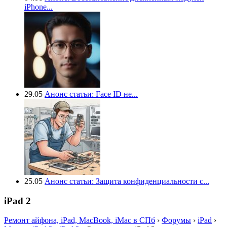
iPhone...
29.05
Анонс статьи: Face ID не...
25.05
Анонс статьи: Защита конфиденциальности с...
iPad 2
Ремонт айфона, iPad, MacBook, iMac в СПб
›
Форумы
›
iPad
›