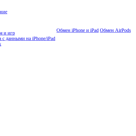
ние
Обмен iPhone и iPad
Обмен AirPods
м и игр
 с данными на iPhone/iPad
х