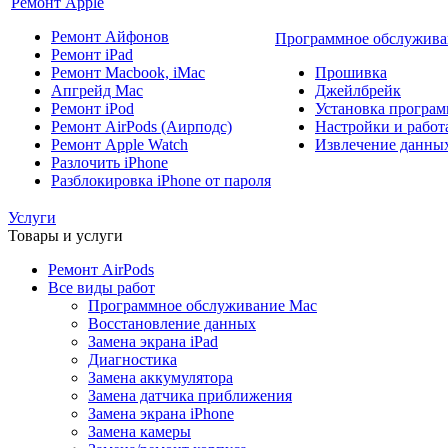
Ремонт Apple
Ремонт Айфонов
Программное обслужива
Ремонт iPad
Ремонт Macbook, iMac
Прошивка
Апгрейд Mac
Джейлбрейк
Ремонт iPod
Установка програм
Ремонт AirPods (Аирподс)
Настройки и работа
Ремонт Apple Watch
Извлечение данны
Разлочить iPhone
Разблокировка iPhone от пароля
Услуги
Товары и услуги
Ремонт AirPods
Все виды работ
Программное обслуживание Mac
Восстановление данных
Замена экрана iPad
Диагностика
Замена аккумулятора
Замена датчика приближения
Замена экрана iPhone
Замена камеры