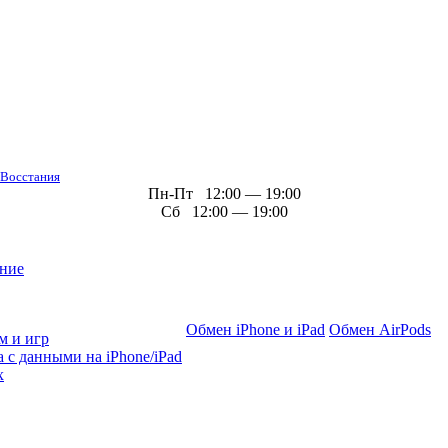
 Восстания
Пн-Пт 12:00 — 19:00
Сб 12:00 — 19:00
ние
Обмен iPhone и iPad
Обмен AirPods
м и игр
 с данными на iPhone/iPad
х