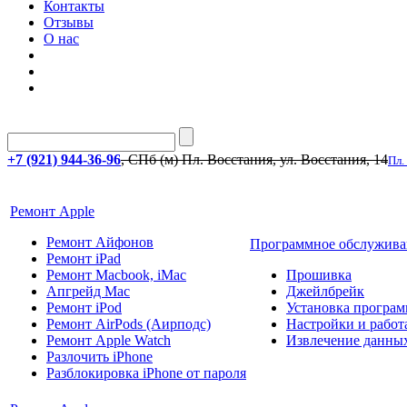
Контакты
Отзывы
О нас
+7 (921) 944-36-96
, СПб (м) Пл. Восстания, ул. Восстания, 14
Пл.
Ремонт Apple
Ремонт Айфонов
Программное обслужива
Ремонт iPad
Ремонт Macbook, iMac
Прошивка
Апгрейд Mac
Джейлбрейк
Ремонт iPod
Установка програм
Ремонт AirPods (Аирподс)
Настройки и работа
Ремонт Apple Watch
Извлечение данны
Разлочить iPhone
Разблокировка iPhone от пароля