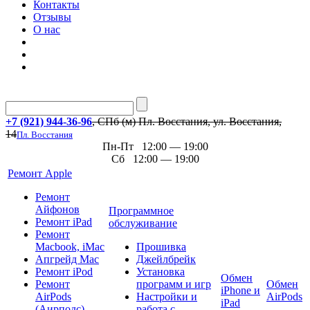
Контакты
Отзывы
О нас
+7 (921) 944-36-96
, СПб (м) Пл. Восстания, ул. Восстания,
14
Пл. Восстания
Пн-Пт 12:00 — 19:00
Сб 12:00 — 19:00
Ремонт Apple
Ремонт
Айфонов
Программное
Ремонт iPad
обслуживание
Ремонт
Macbook, iMac
Прошивка
Апгрейд Mac
Джейлбрейк
Ремонт iPod
Установка
Обмен
Ремонт
программ и игр
Обмен
iPhone и
AirPods
Настройки и
AirPods
iPad
(Аирподс)
работа с