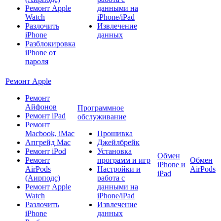
Ремонт Apple
данными на
Watch
iPhone/iPad
Разлочить
Извлечение
iPhone
данных
Разблокировка
iPhone от
пароля
Ремонт Apple
Ремонт
Айфонов
Программное
Ремонт iPad
обслуживание
Ремонт
Macbook, iMac
Прошивка
Апгрейд Mac
Джейлбрейк
Ремонт iPod
Установка
Обмен
Ремонт
программ и игр
Обмен
iPhone и
AirPods
Настройки и
AirPods
iPad
(Аирподс)
работа с
Ремонт Apple
данными на
Watch
iPhone/iPad
Разлочить
Извлечение
iPhone
данных