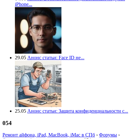
iPhone...
29.05
Анонс статьи: Face ID не...
25.05
Анонс статьи: Защита конфиденциальности с...
054
Ремонт айфона, iPad, MacBook, iMac в СПб
›
Форумы
›