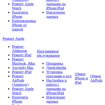
Ремонт Apple
данными на
Watch
iPhone/iPad
Разлочить
Извлечение
iPhone
данных
Разблокировка
iPhone от
пароля
Ремонт Apple
Ремонт
Айфонов
Программное
Ремонт iPad
обслуживание
Ремонт
Macbook, iMac
Прошивка
Апгрейд Mac
Джейлбрейк
Ремонт iPod
Установка
Обмен
Ремонт
программ и игр
Обмен
iPhone и
AirPods
Настройки и
AirPods
iPad
(Аирподс)
работа с
Ремонт Apple
данными на
Watch
iPhone/iPad
Разлочить
Извлечение
iPhone
данных