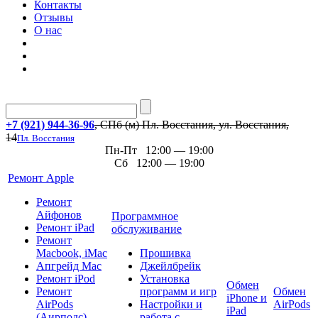
Контакты
Отзывы
О нас
+7 (921) 944-36-96
, СПб (м) Пл. Восстания, ул. Восстания,
14
Пл. Восстания
Пн-Пт 12:00 — 19:00
Сб 12:00 — 19:00
Ремонт Apple
Ремонт
Айфонов
Программное
Ремонт iPad
обслуживание
Ремонт
Macbook, iMac
Прошивка
Апгрейд Mac
Джейлбрейк
Ремонт iPod
Установка
Обмен
Ремонт
программ и игр
Обмен
iPhone и
AirPods
Настройки и
AirPods
iPad
(Аирподс)
работа с