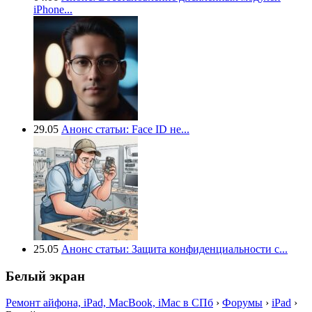
iPhone...
29.05
Анонс статьи: Face ID не...
25.05
Анонс статьи: Защита конфиденциальности с...
Белый экран
Ремонт айфона, iPad, MacBook, iMac в СПб
›
Форумы
›
iPad
›