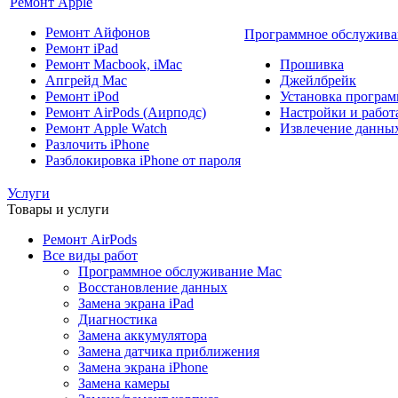
Ремонт Apple
Ремонт Айфонов
Программное обслужива
Ремонт iPad
Ремонт Macbook, iMac
Прошивка
Апгрейд Mac
Джейлбрейк
Ремонт iPod
Установка програм
Ремонт AirPods (Аирподс)
Настройки и работа
Ремонт Apple Watch
Извлечение данны
Разлочить iPhone
Разблокировка iPhone от пароля
Услуги
Товары и услуги
Ремонт AirPods
Все виды работ
Программное обслуживание Mac
Восстановление данных
Замена экрана iPad
Диагностика
Замена аккумулятора
Замена датчика приближения
Замена экрана iPhone
Замена камеры