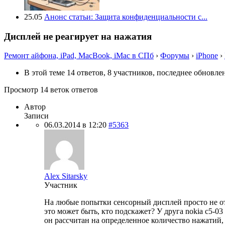
25.05
Анонс статьи: Защита конфиденциальности с...
Дисплей не реагирует на нажатия
Ремонт айфона, iPad, MacBook, iMac в СПб
›
Форумы
›
iPhone
›
В этой теме 14 ответов, 8 участников, последнее обновл
Просмотр 14 веток ответов
Автор
Записи
06.03.2014 в 12:20
#5363
Alex Sitarsky
Участник
На любые попытки сенсорный дисплей просто не откл
это может быть, кто подскажет? У друга nokia c5-03
он рассчитан на определенное количество нажатий, 