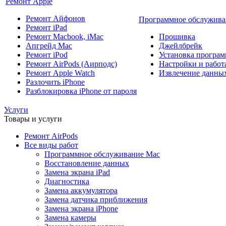
Ремонт Apple
Ремонт Айфонов
Программное обслужива
Ремонт iPad
Ремонт Macbook, iMac
Прошивка
Апгрейд Mac
Джейлбрейк
Ремонт iPod
Установка програм
Ремонт AirPods (Аирподс)
Настройки и работа
Ремонт Apple Watch
Извлечение данны
Разлочить iPhone
Разблокировка iPhone от пароля
Услуги
Товары и услуги
Ремонт AirPods
Все виды работ
Программное обслуживание Mac
Восстановление данных
Замена экрана iPad
Диагностика
Замена аккумулятора
Замена датчика приближения
Замена экрана iPhone
Замена камеры