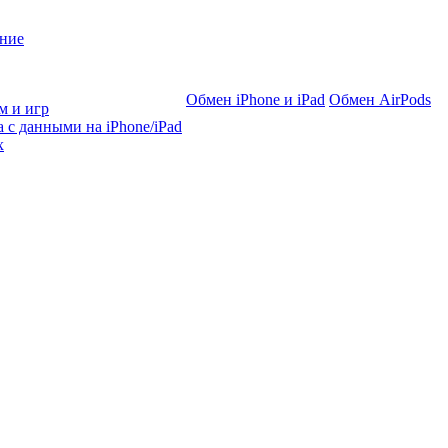
ние
Обмен iPhone и iPad
Обмен AirPods
м и игр
 с данными на iPhone/iPad
х