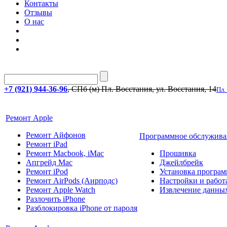
Контакты
Отзывы
О нас
+7 (921) 944-36-96
, СПб (м) Пл. Восстания, ул. Восстания, 14
Пл.
Ремонт Apple
Ремонт Айфонов
Программное обслужива
Ремонт iPad
Ремонт Macbook, iMac
Прошивка
Апгрейд Mac
Джейлбрейк
Ремонт iPod
Установка програм
Ремонт AirPods (Аирподс)
Настройки и работа
Ремонт Apple Watch
Извлечение данны
Разлочить iPhone
Разблокировка iPhone от пароля