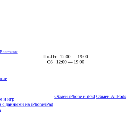
 Восстания
Пн-Пт 12:00 — 19:00
Сб 12:00 — 19:00
ние
Обмен iPhone и iPad
Обмен AirPods
м и игр
 с данными на iPhone/iPad
х