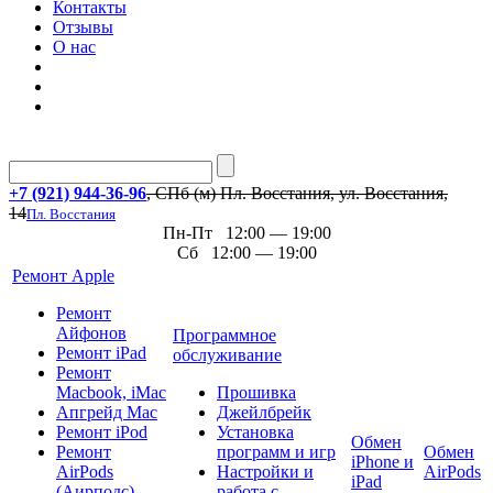
Контакты
Отзывы
О нас
+7 (921) 944-36-96
, СПб (м) Пл. Восстания, ул. Восстания,
14
Пл. Восстания
Пн-Пт 12:00 — 19:00
Сб 12:00 — 19:00
Ремонт Apple
Ремонт
Айфонов
Программное
Ремонт iPad
обслуживание
Ремонт
Macbook, iMac
Прошивка
Апгрейд Mac
Джейлбрейк
Ремонт iPod
Установка
Обмен
Ремонт
программ и игр
Обмен
iPhone и
AirPods
Настройки и
AirPods
iPad
(Аирподс)
работа с