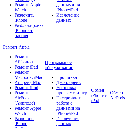
Ремонт Apple
данными на
Watch
iPhone/iPad
Разлочить
Извлечение
iPhone
данных
Разблокировка
iPhone от
пароля
Ремонт Apple
Ремонт
Айфонов
Программное
Ремонт iPad
обслуживание
Ремонт
Macbook, iMac
Прошивка
Апгрейд Mac
Джейлбрейк
Ремонт iPod
Установка
Обмен
Ремонт
программ и игр
Обмен
iPhone и
AirPods
Настройки и
AirPods
iPad
(Аирподс)
работа с
Ремонт Apple
данными на
Watch
iPhone/iPad
Разлочить
Извлечение
iPhone
данных