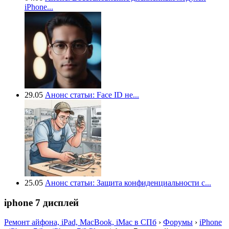
iPhone...
29.05
Анонс статьи: Face ID не...
25.05
Анонс статьи: Защита конфиденциальности с...
iphone 7 дисплей
Ремонт айфона, iPad, MacBook, iMac в СПб
›
Форумы
›
iPhone