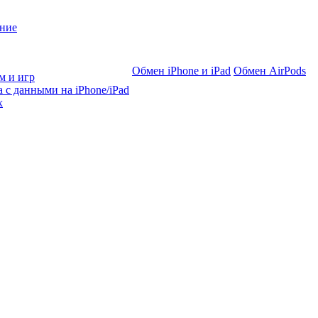
ние
Обмен iPhone и iPad
Обмен AirPods
м и игр
 с данными на iPhone/iPad
х