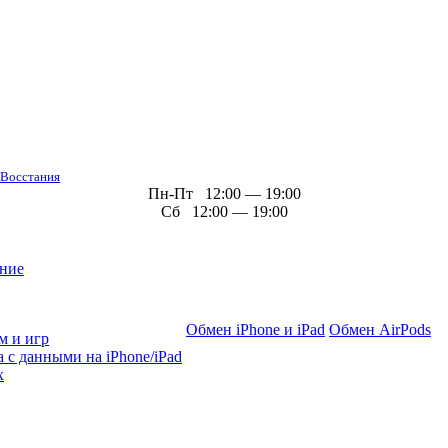
 Восстания
Пн-Пт 12:00 — 19:00
Сб 12:00 — 19:00
ние
Обмен iPhone и iPad
Обмен AirPods
м и игр
 с данными на iPhone/iPad
х