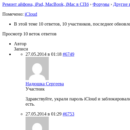
Ремонт айфона, iPad, MacBook, iMac в СПб
›
Форумы
›
Другие 
Помечено:
iCloud
В этой теме 10 ответов, 10 участников, последнее обнов
Просмотр 10 веток ответов
Автор
Записи
27.05.2014 в 01:18
#6749
Надюшка Сергеева
Участник
Здравствуйте, украли пароль iCloud и заблокировал
есть.
27.05.2014 в 01:29
#6753