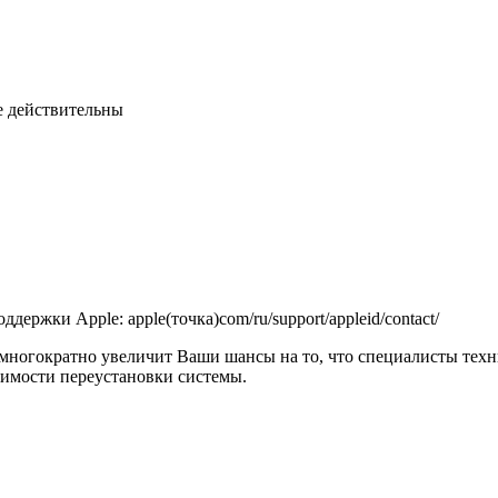
не действительны
держки Apple: apple(точка)com/ru/support/appleid/contact/
 многократно увеличит Ваши шансы на то, что специалисты тех
димости переустановки системы.