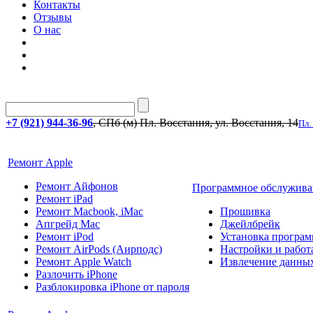
Контакты
Отзывы
О нас
+7 (921) 944-36-96
, СПб (м) Пл. Восстания, ул. Восстания, 14
Пл.
Ремонт Apple
Ремонт Айфонов
Программное обслужива
Ремонт iPad
Ремонт Macbook, iMac
Прошивка
Апгрейд Mac
Джейлбрейк
Ремонт iPod
Установка програм
Ремонт AirPods (Аирподс)
Настройки и работа
Ремонт Apple Watch
Извлечение данны
Разлочить iPhone
Разблокировка iPhone от пароля