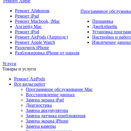
Ремонт Apple
Ремонт Айфонов
Программное обслужива
Ремонт iPad
Ремонт Macbook, iMac
Прошивка
Апгрейд Mac
Джейлбрейк
Ремонт iPod
Установка програм
Ремонт AirPods (Аирподс)
Настройки и работа
Ремонт Apple Watch
Извлечение данны
Разлочить iPhone
Разблокировка iPhone от пароля
Услуги
Товары и услуги
Ремонт AirPods
Все виды работ
Программное обслуживание Mac
Восстановление данных
Замена экрана iPad
Диагностика
Замена аккумулятора
Замена датчика приближения
Замена экрана iPhone
Замена камеры