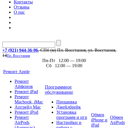
Контакты
Отзывы
О нас
+7 (921) 944-36-96
, СПб (м) Пл. Восстания, ул. Восстания,
14
Пл. Восстания
Пн-Пт 12:00 — 19:00
Сб 12:00 — 19:00
Ремонт Apple
Ремонт
Айфонов
Программное
Ремонт iPad
обслуживание
Ремонт
Macbook, iMac
Прошивка
Апгрейд Mac
Джейлбрейк
Ремонт iPod
Установка
Обмен
Ремонт
программ и игр
Обмен
iPhone и
AirPods
Настройки и
AirPods
iPad
(Аирподс)
работа с