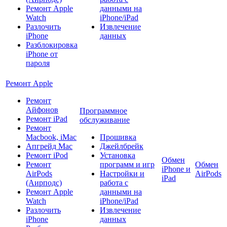
Ремонт Apple
данными на
Watch
iPhone/iPad
Разлочить
Извлечение
iPhone
данных
Разблокировка
iPhone от
пароля
Ремонт Apple
Ремонт
Айфонов
Программное
Ремонт iPad
обслуживание
Ремонт
Macbook, iMac
Прошивка
Апгрейд Mac
Джейлбрейк
Ремонт iPod
Установка
Обмен
Ремонт
программ и игр
Обмен
iPhone и
AirPods
Настройки и
AirPods
iPad
(Аирподс)
работа с
Ремонт Apple
данными на
Watch
iPhone/iPad
Разлочить
Извлечение
iPhone
данных