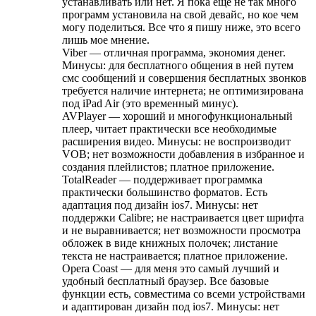
устанавливать или нет. Я пока еще не так много
программ установила на свой девайс, но кое чем
могу поделиться. Все что я пишу ниже, это всего
лишь мое мнение.
Viber — отличная программа, экономия денег.
Минусы: для бесплатного общения в ней путем
смс сообщений и совершения бесплатных звонков
требуется наличие интернета; не оптимизирована
под iPad Air (это временный минус).
AVPlayer — хороший и многофункциональный
плеер, читает практически все необходимые
расширения видео. Минусы: не воспроизводит
VOB; нет возможности добавления в избранное и
создания плейлистов; платное приложение.
TotalReader — поддерживает программка
практически большинство форматов. Есть
адаптация под дизайн ios7. Минусы: нет
поддержки Calibre; не настраивается цвет шрифта
и не выравнивается; нет возможности просмотра
обложек в виде книжных полочек; листание
текста не настраивается; платное приложение.
Opera Coast — для меня это самый лучший и
удобный бесплатный браузер. Все базовые
функции есть, совместима со всеми устройствами
и адаптирован дизайн под ios7. Минусы: нет