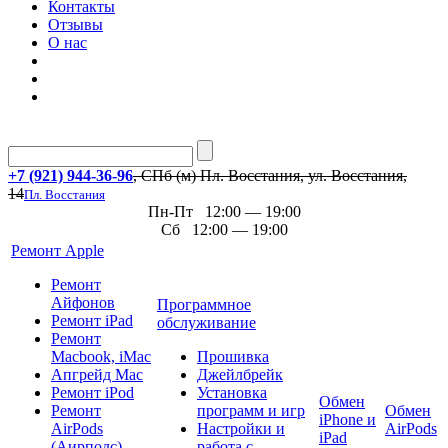
Контакты
Отзывы
О нас
+7 (921) 944-36-96
, СПб (м) Пл. Восстания, ул. Восстания,
14
Пл. Восстания
Пн-Пт 12:00 — 19:00
Сб 12:00 — 19:00
Ремонт Apple
Ремонт
Айфонов
Программное
Ремонт iPad
обслуживание
Ремонт
Macbook, iMac
Прошивка
Апгрейд Mac
Джейлбрейк
Ремонт iPod
Установка
Обмен
Ремонт
программ и игр
Обмен
iPhone и
AirPods
Настройки и
AirPods
iPad
(Аирподс)
работа с