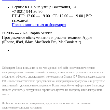
Сервис в СПб на улице Восстания, 14
+7 (921) 944-36-96
ПН-ПТ: 12.00 — 19.00 | СБ: 12.00 — 19.00 | ВС:
выходной
Полная контактная информация
© 2006 — 2024, Raplin Service
Программное обслуживание и ремонт техники Apple
(iPhone, iPad, iMac, MacBook Pro, MacBook Air).
Обращаем Ваше внимание на то, что данный веб сайт носит исключительно
информационно-ознакомительный характер, и ни при каких условиях не является
публичной офертой, определяемой положениями Статьи 437 Гражданского кодекса
РФ. Любое несоответствие представленной информации о продуктах или услугах с
фактической – досадное недоразумение. Более подробную информацию Вы всегда
можете уточнить у сотрудников сервисного центра по телефону или электронной
почте.
Любое использование материалов, представленных на сайте, возможно с
письменного согласия компании.