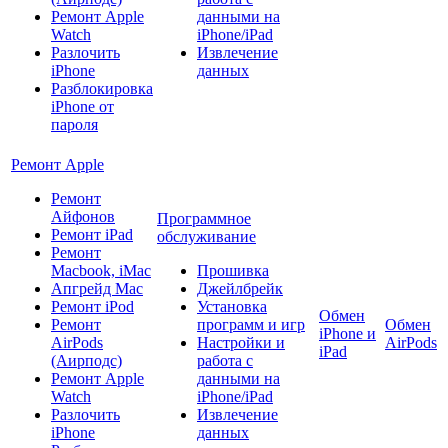
Ремонт Apple
данными на
Watch
iPhone/iPad
Разлочить
Извлечение
iPhone
данных
Разблокировка
iPhone от
пароля
Ремонт Apple
Ремонт
Айфонов
Программное
Ремонт iPad
обслуживание
Ремонт
Macbook, iMac
Прошивка
Апгрейд Mac
Джейлбрейк
Ремонт iPod
Установка
Обмен
Ремонт
программ и игр
Обмен
iPhone и
AirPods
Настройки и
AirPods
iPad
(Аирподс)
работа с
Ремонт Apple
данными на
Watch
iPhone/iPad
Разлочить
Извлечение
iPhone
данных