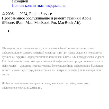
выходной
Полная контактная информация
© 2006 — 2024, Raplin Service
Программное обслуживание и ремонт техники Apple
(iPhone, iPad, iMac, MacBook Pro, MacBook Air).
Обращаем Ваше внимание на то, что данный веб сайт носит исключительно
информационно-ознакомительный характер, и ни при каких условиях не является
публичной офертой, определяемой положениями Статьи 437 Гражданского кодекса
РФ. Любое несоответствие представленной информации о продуктах или услугах с
фактической – досадное недоразумение. Более подробную информацию Вы всегда
можете уточнить у сотрудников сервисного центра по телефону или электронной
почте.
Любое использование материалов, представленных на сайте, возможно с
письменного согласия компании.