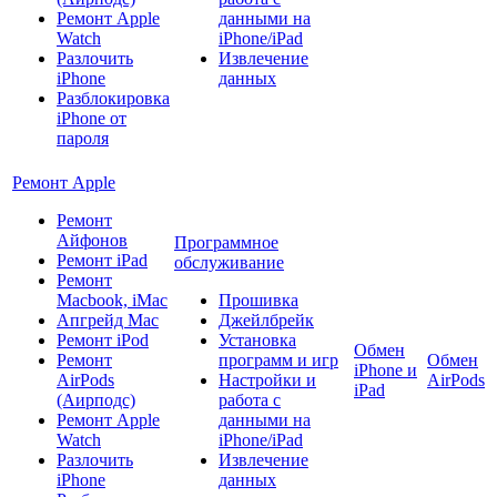
Ремонт Apple
данными на
Watch
iPhone/iPad
Разлочить
Извлечение
iPhone
данных
Разблокировка
iPhone от
пароля
Ремонт Apple
Ремонт
Айфонов
Программное
Ремонт iPad
обслуживание
Ремонт
Macbook, iMac
Прошивка
Апгрейд Mac
Джейлбрейк
Ремонт iPod
Установка
Обмен
Ремонт
программ и игр
Обмен
iPhone и
AirPods
Настройки и
AirPods
iPad
(Аирподс)
работа с
Ремонт Apple
данными на
Watch
iPhone/iPad
Разлочить
Извлечение
iPhone
данных