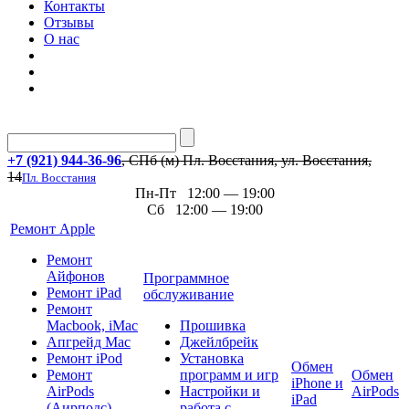
Контакты
Отзывы
О нас
+7 (921) 944-36-96
, СПб (м) Пл. Восстания, ул. Восстания,
14
Пл. Восстания
Пн-Пт 12:00 — 19:00
Сб 12:00 — 19:00
Ремонт Apple
Ремонт
Айфонов
Программное
Ремонт iPad
обслуживание
Ремонт
Macbook, iMac
Прошивка
Апгрейд Mac
Джейлбрейк
Ремонт iPod
Установка
Обмен
Ремонт
программ и игр
Обмен
iPhone и
AirPods
Настройки и
AirPods
iPad
(Аирподс)
работа с