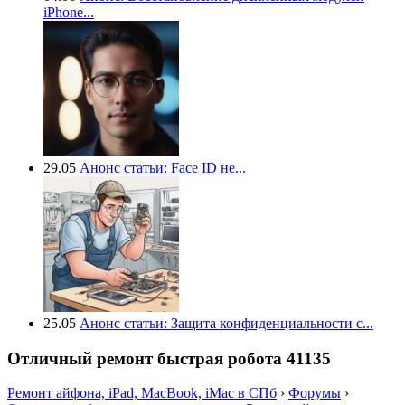
iPhone...
29.05
Анонс статьи: Face ID не...
25.05
Анонс статьи: Защита конфиденциальности с...
Отличный ремонт быстрая робота 41135
Ремонт айфона, iPad, MacBook, iMac в СПб
›
Форумы
›