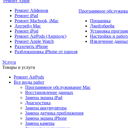
Ремонт Apple
Ремонт Айфонов
Программное обслужива
Ремонт iPad
Ремонт Macbook, iMac
Прошивка
Апгрейд Mac
Джейлбрейк
Ремонт iPod
Установка програм
Ремонт AirPods (Аирподс)
Настройки и работа
Ремонт Apple Watch
Извлечение данны
Разлочить iPhone
Разблокировка iPhone от пароля
Услуги
Товары и услуги
Ремонт AirPods
Все виды работ
Программное обслуживание Mac
Восстановление данных
Замена экрана iPad
Диагностика
Замена аккумулятора
Замена датчика приближения
Замена экрана iPhone
Замена камеры