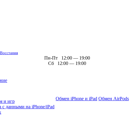
 Восстания
Пн-Пт 12:00 — 19:00
Сб 12:00 — 19:00
ние
Обмен iPhone и iPad
Обмен AirPods
м и игр
 с данными на iPhone/iPad
х