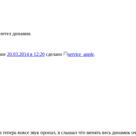
летел динамик
ение
20.03.2014 в 12:20
сделано
service_apple
.
теперь вовсе звук пропал, я слышал что менять весь динамик оче