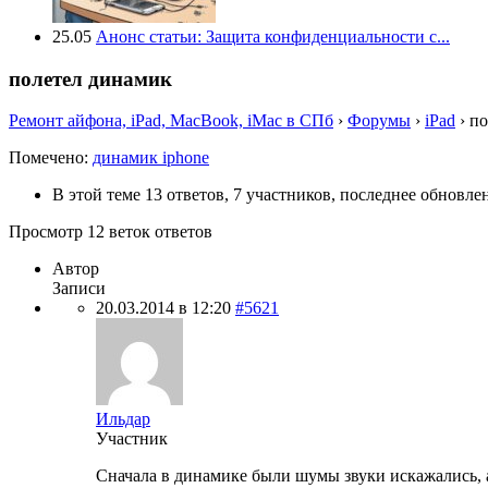
25.05
Анонс статьи: Защита конфиденциальности с...
полетел динамик
Ремонт айфона, iPad, MacBook, iMac в СПб
›
Форумы
›
iPad
›
по
Помечено:
динамик iphone
В этой теме 13 ответов, 7 участников, последнее обновл
Просмотр 12 веток ответов
Автор
Записи
20.03.2014 в 12:20
#5621
Ильдар
Участник
Сначала в динамике были шумы звуки искажались, а 