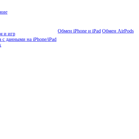
ние
Обмен iPhone и iPad
Обмен AirPods
м и игр
 с данными на iPhone/iPad
х