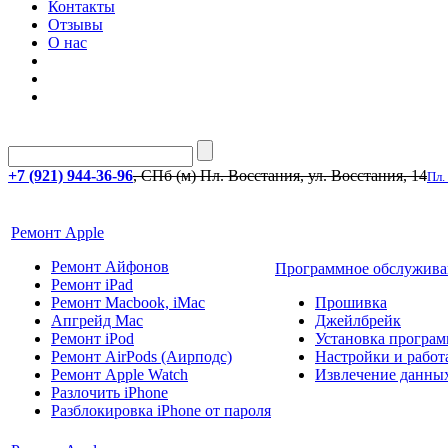
Контакты
Отзывы
О нас
+7 (921) 944-36-96
, СПб (м) Пл. Восстания, ул. Восстания, 14
Пл.
Ремонт Apple
Ремонт Айфонов
Программное обслужива
Ремонт iPad
Ремонт Macbook, iMac
Прошивка
Апгрейд Mac
Джейлбрейк
Ремонт iPod
Установка програм
Ремонт AirPods (Аирподс)
Настройки и работа
Ремонт Apple Watch
Извлечение данны
Разлочить iPhone
Разблокировка iPhone от пароля