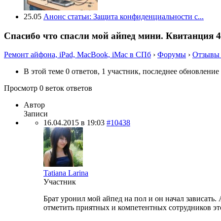
25.05
Анонс статьи: Защита конфиденциальности с...
Спасибо что спасли мой айпед мини. Квитанция 
Ремонт айфона, iPad, MacBook, iMac в СПб
›
Форумы
›
Отзывы 
В этой теме 0 ответов, 1 участник, последнее обновление
Просмотр 0 веток ответов
Автор
Записи
16.04.2015 в 19:03
#10438
Tatiana Larina
Участник
Брат уронил мой айпед на пол и он начал зависать.
отметить приятных и компетентных сотрудников эт