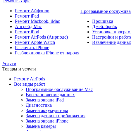
Ремонт Apple
Ремонт Айфонов
Программное обслужива
Ремонт iPad
Ремонт Macbook, iMac
Прошивка
Апгрейд Mac
Джейлбрейк
Ремонт iPod
Установка програм
Ремонт AirPods (Аирподс)
Настройки и работа
Ремонт Apple Watch
Извлечение данны
Разлочить iPhone
Разблокировка iPhone от пароля
Услуги
Товары и услуги
Ремонт AirPods
Все виды работ
Программное обслуживание Mac
Восстановление данных
Замена экрана iPad
Диагностика
Замена аккумулятора
Замена датчика приближения
Замена экрана iPhone
Замена камеры