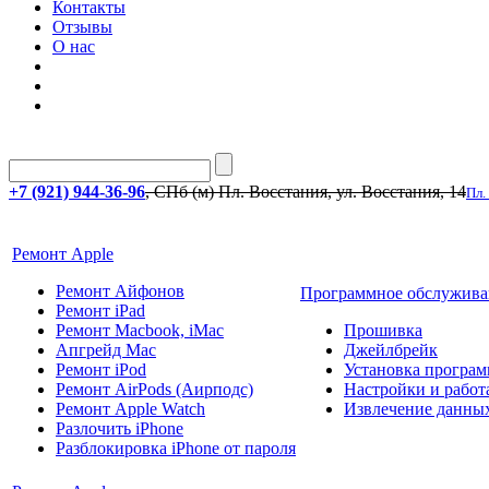
Контакты
Отзывы
О нас
+7 (921) 944-36-96
, СПб (м) Пл. Восстания, ул. Восстания, 14
Пл.
Ремонт Apple
Ремонт Айфонов
Программное обслужива
Ремонт iPad
Ремонт Macbook, iMac
Прошивка
Апгрейд Mac
Джейлбрейк
Ремонт iPod
Установка програм
Ремонт AirPods (Аирподс)
Настройки и работа
Ремонт Apple Watch
Извлечение данны
Разлочить iPhone
Разблокировка iPhone от пароля