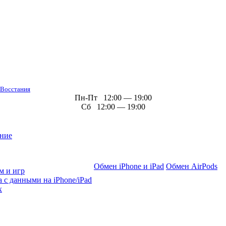
 Восстания
Пн-Пт 12:00 — 19:00
Сб 12:00 — 19:00
ние
Обмен iPhone и iPad
Обмен AirPods
м и игр
 с данными на iPhone/iPad
х