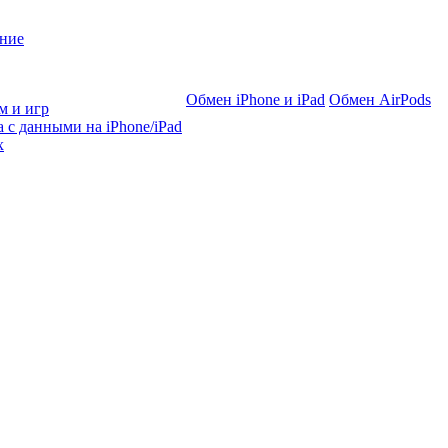
ние
Обмен iPhone и iPad
Обмен AirPods
м и игр
 с данными на iPhone/iPad
х