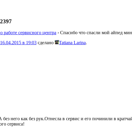
42397
о работе сервисного центра
›
Спасибо что спасли мой айпед мин
16.04.2015 в 19:03
сделано
Tatiana Larina
.
 А без него как без рук.Отнесла в сервис и его починили в крат
ого сервиса!