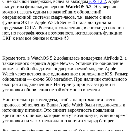
С небольшой задержкой, вслед за выходом
iOS 12.2
, Apple
выпустила финальную версию
WatchOS 5.2
. Эту версию
можно назвать одним из важнейших обновлений
операционной системы смарт-часов, т.к. вместе с ним
функция ЭКГ в Apple Watch Series 4 стала доступна за
пределами США. России, к сожалению, в списке до сих пор
нет, но географически возможность использовать функцию
ЭКГ к нам всё ближе и ближе 🙂
Кроме того, в WatchOS 5.2 добавилась поддержка AirPods 2, а
также нового сервиса Apple News+. Установить обновление
может любой обладатель поддерживаемой модели Apple
Watch через встроенное одноименное приложение iOS. Размер
обновления — около 500 мегабайт. При наличии стабильного
быстрого подключения к Интернету процесс загрузки и
установки обновления не займёт много времени.
Настоятельно рекомендуем, чтобы на протяжении всего
процесса обновления Ваши Apple Watch были подключены к
источнику питания. Это снизит вероятность появления
критичных ошибок, которые могут возникнуть, если во время
установки на часах неожиданно кончится заряд батареи.
Возникли трудности при установке? Есть вопросы о новом