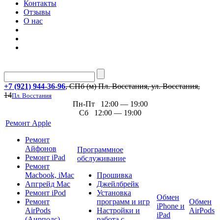
Контакты
Отзывы
О нас
+7 (921) 944-36-96
, СПб (м) Пл. Восстания, ул. Восстания,
14
Пл. Восстания
Пн-Пт 12:00 — 19:00
Сб 12:00 — 19:00
Ремонт Apple
Ремонт
Айфонов
Программное
Ремонт iPad
обслуживание
Ремонт
Macbook, iMac
Прошивка
Апгрейд Mac
Джейлбрейк
Ремонт iPod
Установка
Обмен
Ремонт
программ и игр
Обмен
iPhone и
AirPods
Настройки и
AirPods
iPad
(Аирподс)
работа с