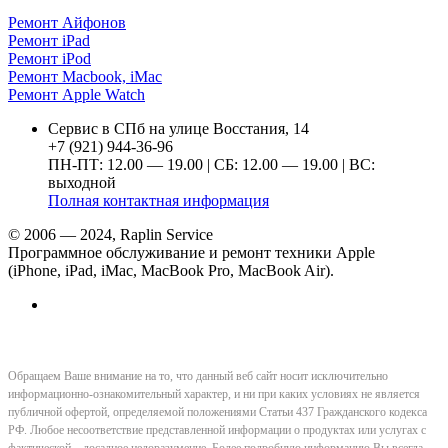
Ремонт Айфонов
Ремонт iPad
Ремонт iPod
Ремонт Macbook, iMac
Ремонт Apple Watch
Сервис в СПб на улице Восстания, 14
+7 (921) 944-36-96
ПН-ПТ: 12.00 — 19.00 | СБ: 12.00 — 19.00 | ВС:
выходной
Полная контактная информация
© 2006 — 2024, Raplin Service
Программное обслуживание и ремонт техники Apple
(iPhone, iPad, iMac, MacBook Pro, MacBook Air).
Обращаем Ваше внимание на то, что данный веб сайт носит исключительно
информационно-ознакомительный характер, и ни при каких условиях не является
публичной офертой, определяемой положениями Статьи 437 Гражданского кодекса
РФ. Любое несоответствие представленной информации о продуктах или услугах с
фактической – досадное недоразумение. Более подробную информацию Вы всегда