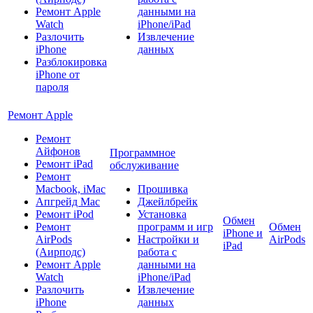
Ремонт Apple
данными на
Watch
iPhone/iPad
Разлочить
Извлечение
iPhone
данных
Разблокировка
iPhone от
пароля
Ремонт Apple
Ремонт
Айфонов
Программное
Ремонт iPad
обслуживание
Ремонт
Macbook, iMac
Прошивка
Апгрейд Mac
Джейлбрейк
Ремонт iPod
Установка
Обмен
Ремонт
программ и игр
Обмен
iPhone и
AirPods
Настройки и
AirPods
iPad
(Аирподс)
работа с
Ремонт Apple
данными на
Watch
iPhone/iPad
Разлочить
Извлечение
iPhone
данных