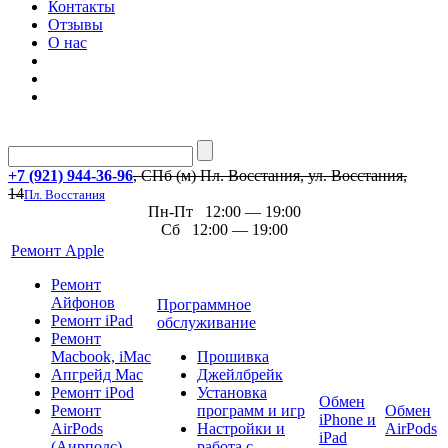
Контакты
Отзывы
О нас
+7 (921) 944-36-96
, СПб (м) Пл. Восстания, ул. Восстания,
14
Пл. Восстания
Пн-Пт 12:00 — 19:00
Сб 12:00 — 19:00
Ремонт Apple
Ремонт
Айфонов
Программное
Ремонт iPad
обслуживание
Ремонт
Macbook, iMac
Прошивка
Апгрейд Mac
Джейлбрейк
Ремонт iPod
Установка
Обмен
Ремонт
программ и игр
Обмен
iPhone и
AirPods
Настройки и
AirPods
iPad
(Аирподс)
работа с