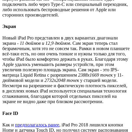
подключить либо через Type-C или специальный переходник,
либо использовать беспроводные решения от Apple или
сторонних производителей.
Экран
Новый iPad Pro представлен в двух вариантах диагонали
экрана -
11 дюймов и 12,9 дюймов
. Сам экран теперь стал
безрамочным, хотя это не совсем так. Рамки в новом планшете
всё-таки есть, но они очень тонкие и нужны только для того,
чтобы iPad было комфортно держать в руках. Благодаря этому
Apple удалось уменьшить размеры устройств, при этом
увеличив полезную площадь экрана. Сам экран - это IPS-
матрица Liquid Retina с разрешением
2388х1669 точек
у 11-
дюймовой модели и
2732х2048 точек
у старшей модели.
Несмотря на разрешение и фактическую плотность пикселей,
в дисплеях новых iPad используется специальная технология
сглаживания, благодаря которой отдельных пикселей на
экране не видно даже при близком рассмотрении.
Face ID
Как и
предполагалось ранее
, iPad Pro 2018 лишился кнопки
Home и датчика Touch ID, но получил систему распознавания