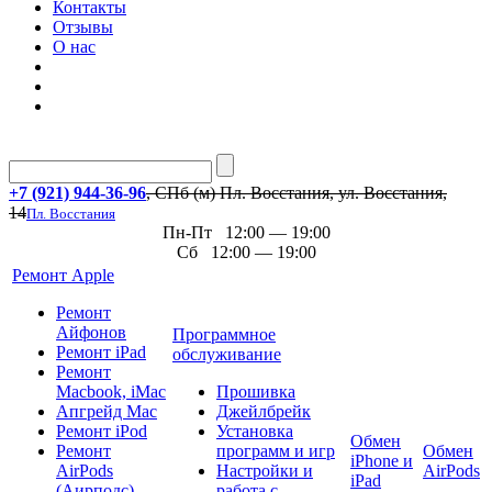
Контакты
Отзывы
О нас
+7 (921) 944-36-96
, СПб (м) Пл. Восстания, ул. Восстания,
14
Пл. Восстания
Пн-Пт 12:00 — 19:00
Сб 12:00 — 19:00
Ремонт Apple
Ремонт
Айфонов
Программное
Ремонт iPad
обслуживание
Ремонт
Macbook, iMac
Прошивка
Апгрейд Mac
Джейлбрейк
Ремонт iPod
Установка
Обмен
Ремонт
программ и игр
Обмен
iPhone и
AirPods
Настройки и
AirPods
iPad
(Аирподс)
работа с