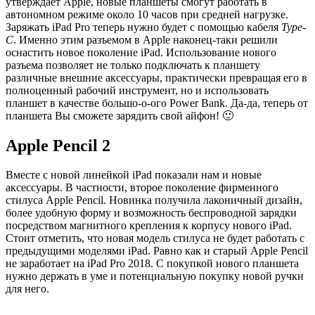
утверждает Apple, новые планшеты смогут работать в
автономном режиме около 10 часов при средней нагрузке.
Заряжать iPad Pro теперь нужно будет с помощью кабеля
Type-
C
. Именно этим разъемом в Apple наконец-таки решили
оснастить новое поколение iPad. Использование нового
разъема позволяет не только подключать к планшету
различные внешние аксессуары, практически превращая его в
полноценный рабочий инструмент, но и использовать
планшет в качестве большо-о-ого Power Bank. Да-да, теперь от
планшета Вы сможете зарядить свой айфон! 🙂
Apple Pencil 2
Вместе с новой линейкой iPad показали нам и новые
аксессуары. В частности, второе поколение фирменного
стилуса Apple Pencil. Новинка получила лаконичный дизайн,
более удобную форму и возможность беспроводной зарядки
посредством магнитного крепления к корпусу нового iPad.
Стоит отметить, что новая модель стилуса не будет работать с
предыдущими моделями iPad. Равно как и старый Apple Pencil
не заработает на iPad Pro 2018. С покупкой нового планшета
нужно держать в уме и потенциальную покупку новой ручки
для него.