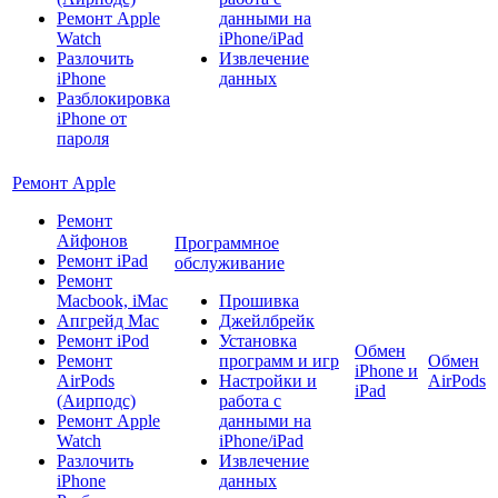
Ремонт Apple
данными на
Watch
iPhone/iPad
Разлочить
Извлечение
iPhone
данных
Разблокировка
iPhone от
пароля
Ремонт Apple
Ремонт
Айфонов
Программное
Ремонт iPad
обслуживание
Ремонт
Macbook, iMac
Прошивка
Апгрейд Mac
Джейлбрейк
Ремонт iPod
Установка
Обмен
Ремонт
программ и игр
Обмен
iPhone и
AirPods
Настройки и
AirPods
iPad
(Аирподс)
работа с
Ремонт Apple
данными на
Watch
iPhone/iPad
Разлочить
Извлечение
iPhone
данных