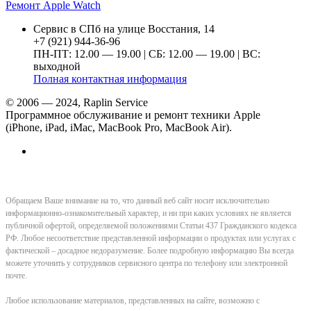
Ремонт Apple Watch
Сервис в СПб на улице Восстания, 14
+7 (921) 944-36-96
ПН-ПТ: 12.00 — 19.00 | СБ: 12.00 — 19.00 | ВС:
выходной
Полная контактная информация
© 2006 — 2024, Raplin Service
Программное обслуживание и ремонт техники Apple
(iPhone, iPad, iMac, MacBook Pro, MacBook Air).
Обращаем Ваше внимание на то, что данный веб сайт носит исключительно
информационно-ознакомительный характер, и ни при каких условиях не является
публичной офертой, определяемой положениями Статьи 437 Гражданского кодекса
РФ. Любое несоответствие представленной информации о продуктах или услугах с
фактической – досадное недоразумение. Более подробную информацию Вы всегда
можете уточнить у сотрудников сервисного центра по телефону или электронной
почте.
Любое использование материалов, представленных на сайте, возможно с