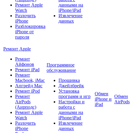
Ремонт Apple
данными на
Watch
iPhone/iPad
Разлочить
Извлечение
iPhone
данных
Разблокировка
iPhone от
пароля
Ремонт Apple
Ремонт
Айфонов
Программное
Ремонт iPad
обслуживание
Ремонт
Macbook, iMac
Прошивка
Апгрейд Mac
Джейлбрейк
Ремонт iPod
Установка
Обмен
Ремонт
программ и игр
Обмен
iPhone и
AirPods
Настройки и
AirPods
iPad
(Аирподс)
работа с
Ремонт Apple
данными на
Watch
iPhone/iPad
Разлочить
Извлечение
iPhone
данных