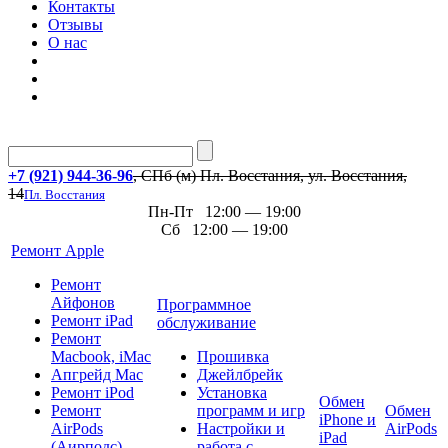
Контакты
Отзывы
О нас
+7 (921) 944-36-96
, СПб (м) Пл. Восстания, ул. Восстания,
14
Пл. Восстания
Пн-Пт 12:00 — 19:00
Сб 12:00 — 19:00
Ремонт Apple
Ремонт
Айфонов
Программное
Ремонт iPad
обслуживание
Ремонт
Macbook, iMac
Прошивка
Апгрейд Mac
Джейлбрейк
Ремонт iPod
Установка
Обмен
Ремонт
программ и игр
Обмен
iPhone и
AirPods
Настройки и
AirPods
iPad
(Аирподс)
работа с