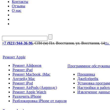
Контакты
Отзывы
О нас
+7 (921) 944-36-96
, СПб (м) Пл. Восстания, ул. Восстания, 14
Пл.
Ремонт Apple
Ремонт Айфонов
Программное обслужива
Ремонт iPad
Ремонт Macbook, iMac
Прошивка
Апгрейд Mac
Джейлбрейк
Ремонт iPod
Установка програм
Ремонт AirPods (Аирподс)
Настройки и работа
Ремонт Apple Watch
Извлечение данны
Разлочить iPhone
Разблокировка iPhone от пароля