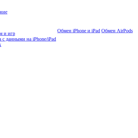
ние
Обмен iPhone и iPad
Обмен AirPods
м и игр
 с данными на iPhone/iPad
х