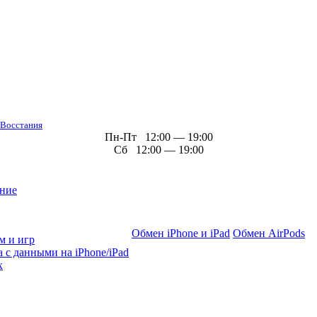
 Восстания
Пн-Пт 12:00 — 19:00
Сб 12:00 — 19:00
ние
Обмен iPhone и iPad
Обмен AirPods
м и игр
 с данными на iPhone/iPad
х