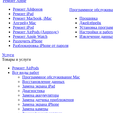
Ремонт Apple
Ремонт Айфонов
Программное обслужива
Ремонт iPad
Ремонт Macbook, iMac
Прошивка
Апгрейд Mac
Джейлбрейк
Ремонт iPod
Установка програм
Ремонт AirPods (Аирподс)
Настройки и работа
Ремонт Apple Watch
Извлечение данны
Разлочить iPhone
Разблокировка iPhone от пароля
Услуги
Товары и услуги
Ремонт AirPods
Все виды работ
Программное обслуживание Mac
Восстановление данных
Замена экрана iPad
Диагностика
Замена аккумулятора
Замена датчика приближения
Замена экрана iPhone
Замена камеры