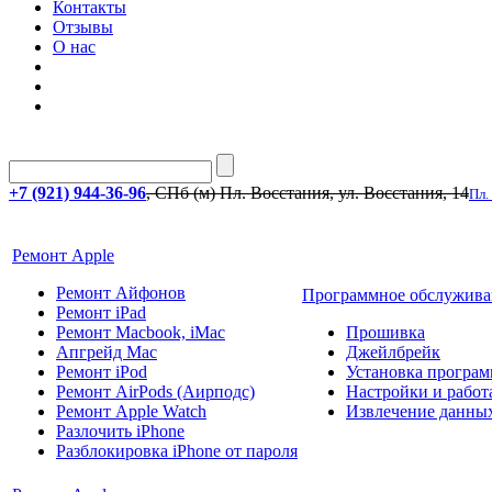
Контакты
Отзывы
О нас
+7 (921) 944-36-96
, СПб (м) Пл. Восстания, ул. Восстания, 14
Пл.
Ремонт Apple
Ремонт Айфонов
Программное обслужива
Ремонт iPad
Ремонт Macbook, iMac
Прошивка
Апгрейд Mac
Джейлбрейк
Ремонт iPod
Установка програм
Ремонт AirPods (Аирподс)
Настройки и работа
Ремонт Apple Watch
Извлечение данны
Разлочить iPhone
Разблокировка iPhone от пароля