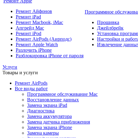
Ремонт Apple
Ремонт Айфонов
Программное обслужива
Ремонт iPad
Ремонт Macbook, iMac
Прошивка
Апгрейд Mac
Джейлбрейк
Ремонт iPod
Установка програм
Ремонт AirPods (Аирподс)
Настройки и работа
Ремонт Apple Watch
Извлечение данны
Разлочить iPhone
Разблокировка iPhone от пароля
Услуги
Товары и услуги
Ремонт AirPods
Все виды работ
Программное обслуживание Mac
Восстановление данных
Замена экрана iPad
Диагностика
Замена аккумулятора
Замена датчика приближения
Замена экрана iPhone
Замена камеры