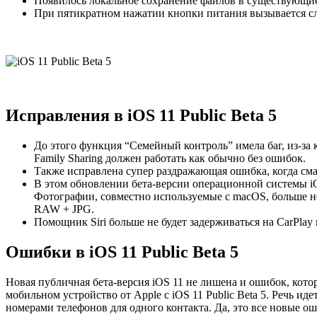
Появилось локальное сохранение файлов в существующи
При пятикратном нажатии кнопки питания вызывается с
Исправления в iOS 11 Public Beta 5
До этого функция “Семейный контроль” имела баг, из-за 
Family Sharing должен работать как обычно без ошибок.
Также исправлена супер раздражающая ошибка, когда сма
В этом обновлении бета-версии операционной системы iO
Фотографии, совместно используемые с macOS, больше не
RAW + JPG.
Помощник Siri больше не будет задерживаться на CarPlay 
Ошибки
в
iOS 11 Public Beta 5
Новая публичная бета-версия iOS 11 не лишена и ошибок, кото
мобильном устройство от Apple с iOS 11 Public Beta 5. Речь 
номерами телефонов для одного контакта. Да, это все новые о