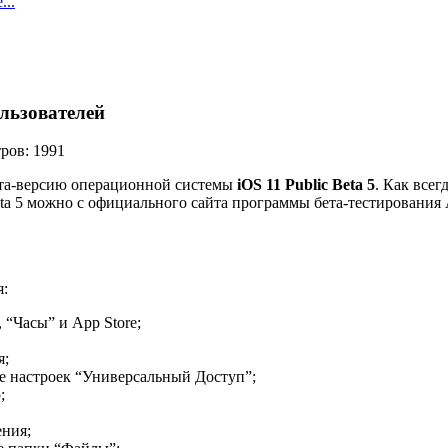
..
ользователей
ров: 1991
ета-версию операционной системы
iOS 11 Public Beta 5
. Как всег
eta 5 можно с официального сайта программы бета-тестирования 
я:
“Часы” и App Store;
я;
е настроек “Универсальный Доступ”;
;
ения;