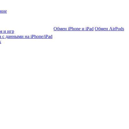
ние
Обмен iPhone и iPad
Обмен AirPods
м и игр
 с данными на iPhone/iPad
х