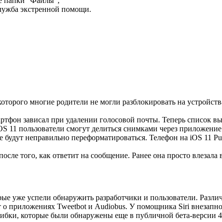
е папки “Файлы”;
лужба экстренной помощи.
которого многие родители не могли разблокировать на устройства
ртфон зависал при удалении голосовой почты. Теперь список вы
S 11 пользователи смогут делиться снимками через приложение
 будут неправильно переформатироваться. Телефон на iOS 11 Pub
после того, как ответит на сообщение. Ранее она просто влезала 
рые уже успели обнаружить разработчики и пользователи. Разли
идет о приложениях Tweetbot и Audiobus. У помощника Siri внез
шибки, которые были обнаружены еще в публичной бета-версии 4