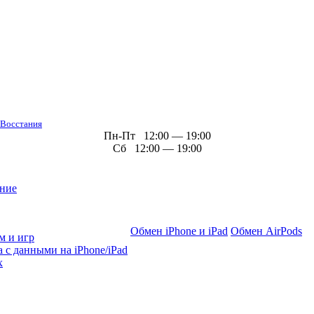
 Восстания
Пн-Пт 12:00 — 19:00
Сб 12:00 — 19:00
ние
Обмен iPhone и iPad
Обмен AirPods
м и игр
 с данными на iPhone/iPad
х