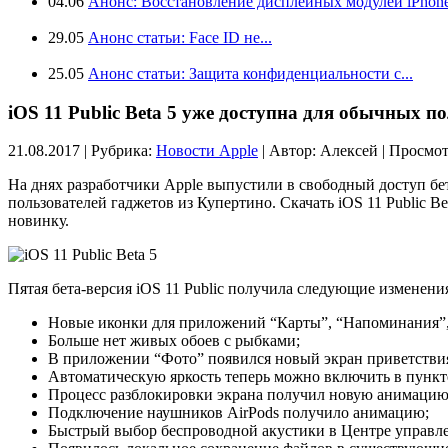
04.06
Анонс: Восстановление дисплейных модулей iPhone.
29.05
Анонс статьи: Face ID не...
25.05
Анонс статьи: Защита конфиденциальности с...
iOS 11 Public Beta 5 уже доступна для обычных п
21.08.2017 | Рубрика:
Новости Apple
| Автор:
Алексей | Просмот
На днях разработчики Apple выпустили в свободный доступ б
пользователей гаджетов из Купертино. Скачать iOS 11 Public B
новинку.
Пятая бета-версия iOS 11 Public получила следующие изменени
Новые иконки для приложений “Карты”, “Напоминания”, 
Больше нет живых обоев с рыбками;
В приложении “Фото” появился новый экран приветстви
Автоматическую яркость теперь можно включить в пункт
Процесс разблокировки экрана получил новую анимацию
Подключение наушников AirPods получило анимацию;
Быстрый выбор беспроводной акустики в Центре управл