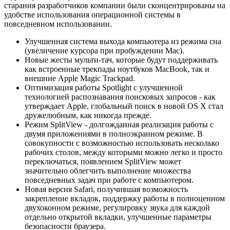
старания разработчиков компании были сконцентрированы на
удобстве использования операционной системы в
повседневном использовании.
Улучшенная система выхода компьютера из режима сна
(увеличение курсора при пробуждении Mac).
Новые жесты мульти-тач, которые будут поддерживать
как встроенные трекпады ноутбуков MacBook, так и
внешние Apple Magic Trackpad.
Оптимизация работы Spotlight с улучшенной
технологией распознавания поисковых запросов - как
утверждает Apple, глобальный поиск в новой OS X стал
дружелюбным, как никогда прежде.
Режим SplitView - долгожданная реализация работы с
двумя приложениями в полноэкранном режиме. В
совокупности с возможностью использовать несколько
рабочих столов, между которыми можно легко и просто
переключаться, появлением SplitView может
значительно облегчить выполнение множества
повседневных задач при работе с компьютером.
Новая версия Safari, получившая возможность
закрепление вкладок, поддержку работы в полноценном
двухоконном режиме, регулировку звука для каждой
отдельно открытой вкладки, улучшенные параметры
безопасности браузера.