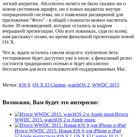
легкий аперитив. Абсолютно ничего не было сказано ни о
новом системном шрифте, ни о новых виджетах внутри
операционной системы, ни о появлении расширений для
приложения "Фото" - в общей сложности можно насчитать
более 30 нововведений, которые остались за кадром
вчерашней презентации. Обо всех новинках, судя по всему,
нам расскажут позже, во время финальной презентации новой
OS X.
Что ж, ждать осталось совсем недолго: публичное бета-
тестирование будет доступно уже в июле, а финальный релиз
состоится традиционно осенью и будет абсолютно
бесплатным для всех пользователей поддерживаемых Mac.
Метки:
iOS 9
,
OS X El Capitan
,
watchOS 2
,
WWDC 2015
Возможно, Вам будет это интересно:
Итоги
WWDC 2015. watchOS 2 и Apple music
Итоги WWDC 2015. Новая iOS 9 для iPhone и iPad