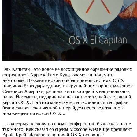
Эль-Капитан - это вовсе не восхищенное обращение рядовых
сотрудников Apple к Тиму Куку, как могли подумать
некоторые. Название новой операционной системы OS X
получило благодаря одному из крупнейших горных массивов
Северной Америки, располагается который в национальном
парке Йосемити, подарившем названию текущей актуальной
версии OS X. На этом минутку естествознания и географии
будем считать оконченной и перейдем непосредственно к
нововведениям новой OS X...
... о которых, к слову, во время конференции было сказано не
так много. Как сказал со сцены Moscone West вице-президент
Apple Крейг Федериги, в новой OS X основные