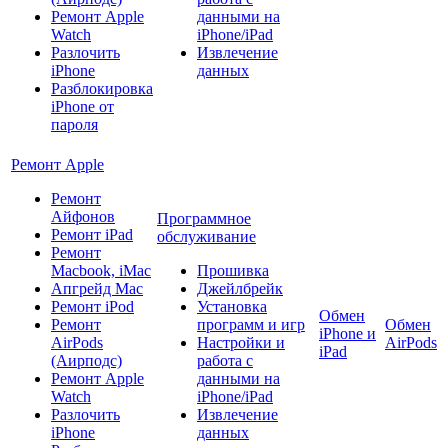
Ремонт Apple
данными на
Watch
iPhone/iPad
Разлочить
Извлечение
iPhone
данных
Разблокировка
iPhone от
пароля
Ремонт Apple
Ремонт
Айфонов
Программное
Ремонт iPad
обслуживание
Ремонт
Macbook, iMac
Прошивка
Апгрейд Mac
Джейлбрейк
Ремонт iPod
Установка
Обмен
Ремонт
программ и игр
Обмен
iPhone и
AirPods
Настройки и
AirPods
iPad
(Аирподс)
работа с
Ремонт Apple
данными на
Watch
iPhone/iPad
Разлочить
Извлечение
iPhone
данных