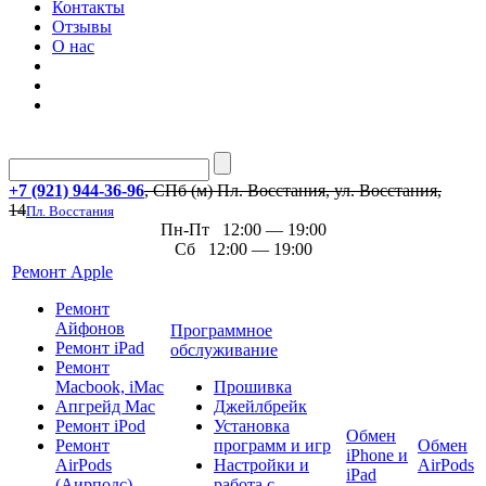
Контакты
Отзывы
О нас
+7 (921) 944-36-96
, СПб (м) Пл. Восстания, ул. Восстания,
14
Пл. Восстания
Пн-Пт 12:00 — 19:00
Сб 12:00 — 19:00
Ремонт Apple
Ремонт
Айфонов
Программное
Ремонт iPad
обслуживание
Ремонт
Macbook, iMac
Прошивка
Апгрейд Mac
Джейлбрейк
Ремонт iPod
Установка
Обмен
Ремонт
программ и игр
Обмен
iPhone и
AirPods
Настройки и
AirPods
iPad
(Аирподс)
работа с