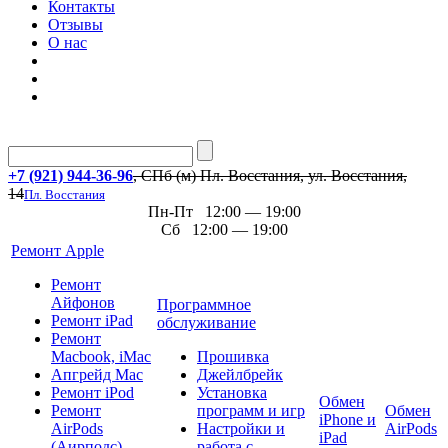
Контакты
Отзывы
О нас
+7 (921) 944-36-96
, СПб (м) Пл. Восстания, ул. Восстания,
14
Пл. Восстания
Пн-Пт 12:00 — 19:00
Сб 12:00 — 19:00
Ремонт Apple
Ремонт
Айфонов
Программное
Ремонт iPad
обслуживание
Ремонт
Macbook, iMac
Прошивка
Апгрейд Mac
Джейлбрейк
Ремонт iPod
Установка
Обмен
Ремонт
программ и игр
Обмен
iPhone и
AirPods
Настройки и
AirPods
iPad
(Аирподс)
работа с