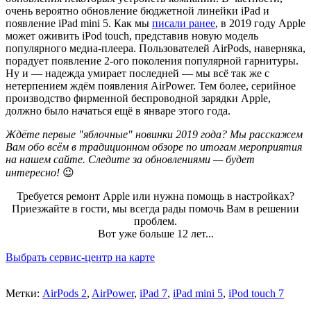
очень вероятно обновление бюджетной линейки iPad и
появление iPad mini 5. Как мы
писали ранее
, в 2019 году Apple
может оживить iPod touch, представив новую модель
популярного медиа-плеера. Пользователей AirPods, наверняка,
порадует появление 2-ого поколения популярной гарнитуры.
Ну и — надежда умирает последней — мы всё так же с
нетерпением ждём появления AirPower. Тем более, серийное
производство фирменной беспроводной зарядки Apple,
должно было начаться ещё в январе этого года.
Ждёте первые "яблочные" новинки 2019 года? Мы расскажем
Вам обо всём в традиционном обзоре по итогам мероприятия
на нашем сайте. Следите за обновлениями — будет
интересно!
😉
Требуется ремонт Apple или нужна помощь в настройках?
Приезжайте в гости, мы всегда рады помочь Вам в решении
проблем.
Вот уже больше 12 лет...
Выбрать сервис-центр на карте
Метки:
AirPods 2
,
AirPower
,
iPad 7
,
iPad mini 5
,
iPod touch 7