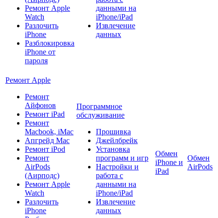
Ремонт Apple
данными на
Watch
iPhone/iPad
Разлочить
Извлечение
iPhone
данных
Разблокировка
iPhone от
пароля
Ремонт Apple
Ремонт
Айфонов
Программное
Ремонт iPad
обслуживание
Ремонт
Macbook, iMac
Прошивка
Апгрейд Mac
Джейлбрейк
Ремонт iPod
Установка
Обмен
Ремонт
программ и игр
Обмен
iPhone и
AirPods
Настройки и
AirPods
iPad
(Аирподс)
работа с
Ремонт Apple
данными на
Watch
iPhone/iPad
Разлочить
Извлечение
iPhone
данных