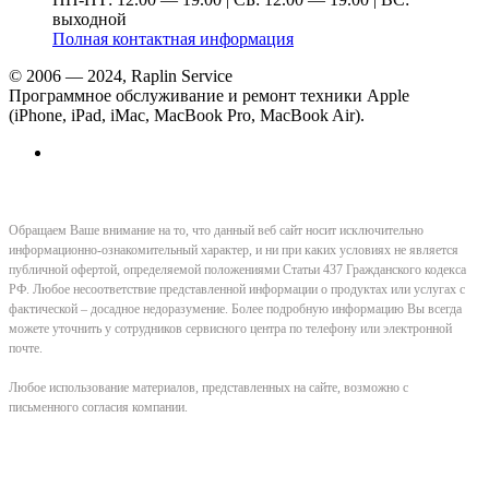
выходной
Полная контактная информация
© 2006 — 2024, Raplin Service
Программное обслуживание и ремонт техники Apple
(iPhone, iPad, iMac, MacBook Pro, MacBook Air).
Обращаем Ваше внимание на то, что данный веб сайт носит исключительно
информационно-ознакомительный характер, и ни при каких условиях не является
публичной офертой, определяемой положениями Статьи 437 Гражданского кодекса
РФ. Любое несоответствие представленной информации о продуктах или услугах с
фактической – досадное недоразумение. Более подробную информацию Вы всегда
можете уточнить у сотрудников сервисного центра по телефону или электронной
почте.
Любое использование материалов, представленных на сайте, возможно с
письменного согласия компании.